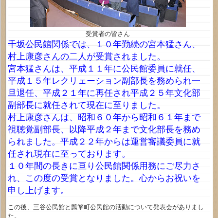
受賞者の皆さん
千坂公民館関係では、１０年勤続の宮本猛さん、
村上康彦さんの二人が受賞されました。
宮本猛さんは、平成１１年に公民館委員に就任、
平成１５年レクリェーション副部長を務められ一
旦退任、平成２１年に再任され平成２５年文化部
副部長に就任されて現在に至りました。
村上康彦さんは、昭和６０年から昭和６１年まで
視聴覚副部長、以降平成２年まで文化部長を務め
られました。平成２２年からは運営審議委員に就
任され現在に至っております。
１０年間の長きに亘り公民館関係用務にご尽力さ
れ、この度の受賞となりました。心からお祝いを
申し上げます。
この後、三谷公民館と瓢箪町公民館の活動について発表会がありまし
た。