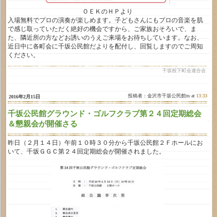
ＯＥＫのＨＰより
入場無料でプロの演奏が楽しめます。子どもさんにもプロの音楽を肌
で感じ取っていただく絶好の機会ですから、ご家族おそろいで、ま
た、隣近所の方などお誘いのうえご来場をお待ちしています。なお、
近日中に各町会に千坂公民館だよりを配付し、回覧しますのでご周知
ください。
千坂校下町会連合会
投稿者：金沢市千坂公民館m at
13:33
2016年2月15日
千坂公民館グラウンド・ゴルフクラブ第２４回定期総会
＆懇親会が開催さる
昨日（２月１４日）午前１０時３０分から千坂公民館２Ｆホールにお
いて、千坂ＧＧＣ第２４回定期総会が開催されました。