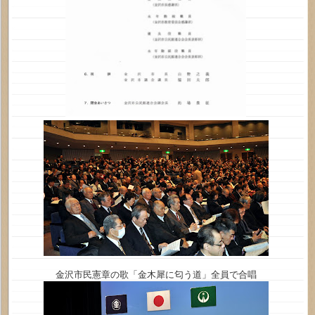
金沢市民憲章の歌「金木犀に匂う道」全員で合唱