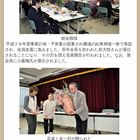
総会模様
平成２８年度事業計画・予算案が提案され審議の結果満場一致で承認
され、役員改選に進みました。長年会長を担われた前大陸さんが退任
されることになり、その労を讃え花束贈呈が行われました。なお、新
会長に小森隆氏が選出されました。
花束と金一封が贈られた