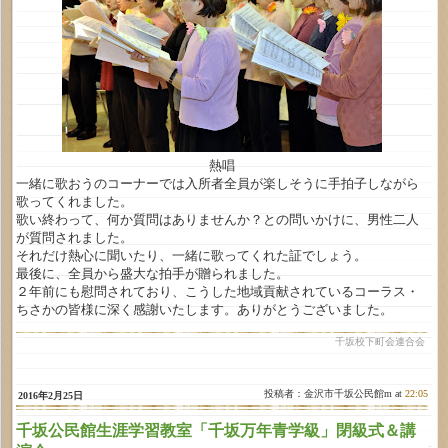
熱唱
一緒に歌おうのコーナーでは入所者全員が楽しそうに手拍子しながら
歌ってくれました。
歌い終わって、何か質問はありませんか？との問いかけに、男性二人
が質問されました。
それだけ熱心に聞いたり、一緒に歌ってくれた証でしょう。
最後に、全員から盛大な拍手が贈られました。
２年前にも慰問されており、こうした地域貢献されているコーラス・
ちさかの皆様に深く感謝いたします。ありがとうございました。
千坂校下町会連合会
投稿者：金沢市千坂公民館m at
22:05
2016年2月25日
千坂公民館生涯学習教室「千坂万年青学級」閉級式＆講