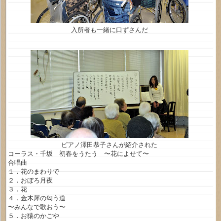
入所者も一緒に口ずさんだ
ピアノ澤田恭子さんが紹介された
コーラス・千坂 初春をうたう 〜花によせて〜
合唱曲
１．花のまわりで
２．おぼろ月夜
３．花
４．金木犀の匂う道
〜みんなで歌おう〜
５．お猿のかごや