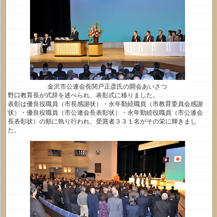
金沢市公連会長関戸正彦氏の開会あいさつ
野口教育長が式辞を述べられ、表彰式に移りました。
表彰は優良役職員（市長感謝状）・永年勤続職員（市教育委員会感謝
状）・優良役職員（市公連会長表彰状）・永年勤続役職員（市公連会
長表彰状）の順に執り行われ、受賞者３３１名がその栄に輝きまし
た。