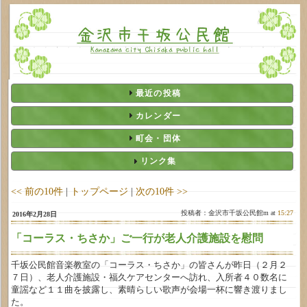
最近の投稿
カレンダー
町会・団体
リンク集
<< 前の10件
|
トップページ
|
次の10件 >>
投稿者：金沢市千坂公民館m at
15:27
2016年2月28日
「コーラス・ちさか」ご一行が老人介護施設を慰問
千坂公民館音楽教室の「コーラス・ちさか」の皆さんが昨日（２月２
７日）、老人介護施設・福久ケアセンターへ訪れ、入所者４０数名に
童謡など１１曲を披露し、素晴らしい歌声が会場一杯に響き渡りまし
た。