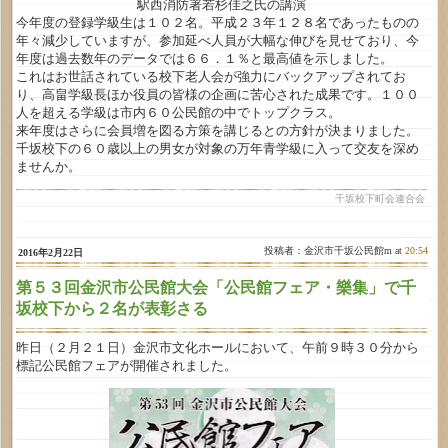
駅西消防署若杉佳之氏の講演
今年度の登録学級生は１０２名。平成２３年１２８名であったものの
年々減少していますが、参加延べ人員が大幅な伸びを見せており、今
年度は過去数年のデータでは６６．１％と最高値を示しました。
これはお世話されている校下老人会が強力にバックアップされてお
り、高畠学級長ほか役員の皆様の企画に苦心された成果です。１００
人を超える学級は市内６０公民館の中でトップクラス。
来年度はさらに会員増を図る方策を講じるとの方針が決まりました。
千坂校下の６０歳以上の男女が対象の万年青学級に入って交友を深め
ませんか。
千坂校下町会連合会
投稿者：金沢市千坂公民館m at
20:54
2016年2月22日
第５３回金沢市公民館大会「公民館フェア・樂集」で千
坂校下から２名が表彰さる
昨日（２月２１日）金沢市文化ホールにおいて、午前９時３０分から
標記公民館フェアが開催されました。