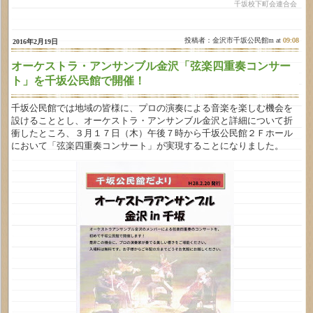
千坂校下町会連合会
投稿者：金沢市千坂公民館m at
09:08
2016年2月19日
オーケストラ・アンサンブル金沢「弦楽四重奏コンサー
ト」を千坂公民館で開催！
千坂公民館では地域の皆様に、プロの演奏による音楽を楽しむ機会を
設けることとし、オーケストラ・アンサンブル金沢と詳細について折
衝したところ、３月１７日（木）午後７時から千坂公民館２Ｆホール
において「弦楽四重奏コンサート」が実現することになりました。