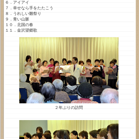
６．アイアイ
７．幸せなら手をたたこう
８．うれしい雛祭り
９．青い山脈
１０．北国の春
１１．金沢望郷歌
２年ぶりの訪問