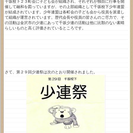
千坂校下２３町会に子ども会が組織され、それぞれが独自に行事を開
催して融和を図っていますが、その上部組織として千坂校下少年連盟
が結成されています。少年連盟は各町会の子ども会から役員を派遣し
て組織が運営されています。歴代会長や役員の皆さんのご尽力で、そ
の活動は金沢市の少連にあって千坂少連の活動は他に比類のない素晴
らしいものと高く評価されているところです。
さて、第２９回少連祭は次のとおり開催されました。