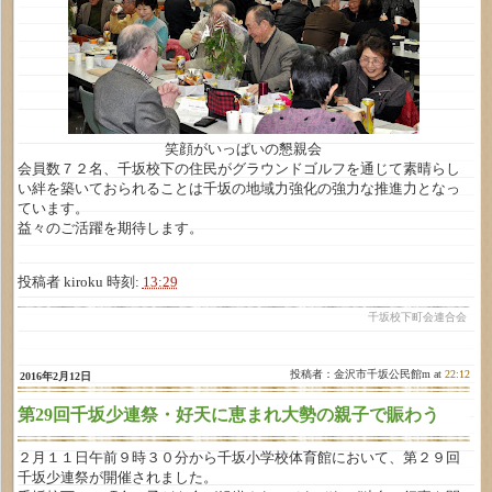
笑顔がいっぱいの懇親会
会員数７２名、千坂校下の住民がグラウンドゴルフを通じて素晴らし
い絆を築いておられることは千坂の地域力強化の強力な推進力となっ
ています。
益々のご活躍を期待します。
投稿者
kiroku
時刻:
13:29
千坂校下町会連合会
投稿者：金沢市千坂公民館m at
22:12
2016年2月12日
第29回千坂少連祭・好天に恵まれ大勢の親子で賑わう
２月１１日午前９時３０分から千坂小学校体育館において、第２９回
千坂少連祭が開催されました。