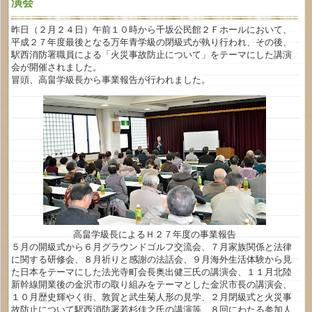
演会
昨日（２月２４日）午前１０時から千坂公民館２Ｆホールにおいて、
平成２７年度最後となる万年青学級の閉級式が執り行われ、その後、
駅西消防署職員による「火災事故防止について」をテーマにした講演
会が開催されました。
冒頭、高畠学級長から事業報告が行われました。
高畠学級長によるＨ２７年度の事業報告
５月の開級式から６月グラウンドゴルフ交流会、７月家族関係と法律
に関する研修会、８月祈りと感謝の法話会、９月海外生活体験から見
た日本をテーマにした法光寺町会長奥出健三氏の講演会、１１月北陸
新幹線開業後の金沢市の取り組みをテーマとした金沢市長の講演会、
１０月歴史輝やく街、敦賀と武生菊人形の見学、２月閉級式と火災事
故防止について駅西消防署若杉佳之氏の講演等、８回にわたる参加人