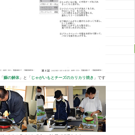
「
鰤の解体
」と「
じゃがいもとチーズのカリカリ焼き
」です