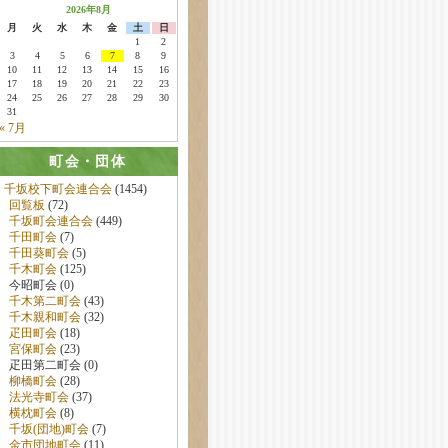
2026年8月
月
火
水
木
金
土
日
1
2
3
4
5
6
7
8
9
10
11
12
13
14
15
16
17
18
19
20
21
22
23
24
25
26
27
28
29
30
31
« 7月
町会・団体
千坂校下町会連合会
(1454)
回覧板
(72)
千坂町会連合会
(449)
千田町会
(7)
千田葵町会
(5)
千木町会
(125)
今昭町会 (0)
千木第二町会
(43)
千木親和町会
(32)
疋田町会
(18)
宮保町会
(23)
疋田第二町会 (0)
柳橋町会
(28)
法光寺町会
(37)
横枕町会
(8)
千坂(団地)町会
(7)
金市団地町会
(11)