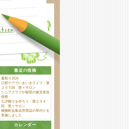
最近の投稿
夏祭り2026
口腔ケアでいきいきライフ：第
２０５回 悠々サロン
シニアクラブが能登の被災状況
視察
七夕飾りを作ろう：第２０４
回 悠々サロン
柳橋町会集会所周辺の草刈りを
実施しました
カレンダー