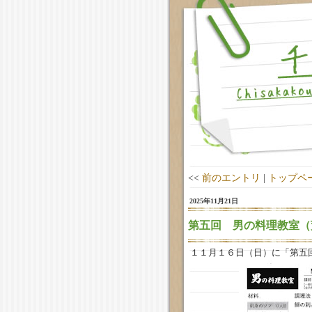
<<
前のエントリ
|
トップペ
2025年11月21日
第五回 男の料理教室（
１１月１６日（日）に「第五