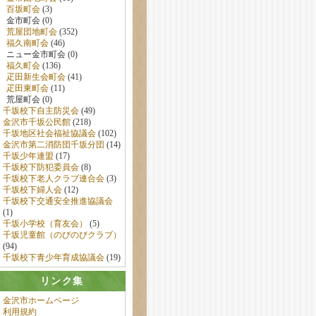
百坂町会
(3)
金市町会 (0)
荒屋団地町会
(352)
福久南町会
(46)
ニュー金市町会 (0)
福久町会
(136)
疋田新生会町会
(41)
疋田東町会
(11)
荒屋町会 (0)
千坂校下自主防災会
(49)
金沢市千坂公民館
(218)
千坂地区社会福祉協議会
(102)
金沢市第二消防団千坂分団
(14)
千坂少年連盟
(17)
千坂校下防犯委員会
(8)
千坂校下老人クラブ連合会
(3)
千坂校下婦人会
(12)
千坂校下交通安全推進協議会
(1)
千坂小学校（育友会）
(5)
千坂児童館（のびのびクラブ）
(94)
千坂校下青少年育成協議会
(19)
リンク集
金沢市ホームページ
利用規約