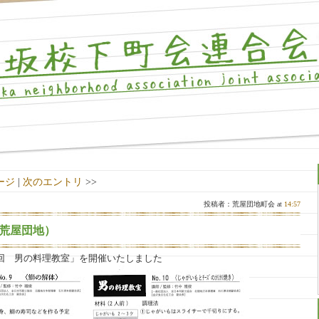
ージ
|
次のエントリ
>>
投稿者：荒屋団地町会 at
14:57
荒屋団地）
回 男の料理教室」を開催いたしました