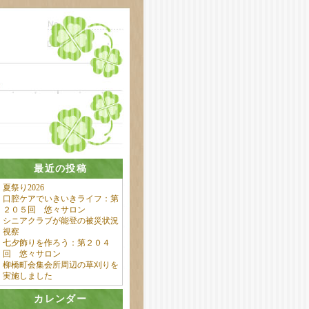
最近の投稿
夏祭り2026
口腔ケアでいきいきライフ：第
２０５回 悠々サロン
シニアクラブが能登の被災状況
視察
七夕飾りを作ろう：第２０４
回 悠々サロン
柳橋町会集会所周辺の草刈りを
実施しました
カレンダー