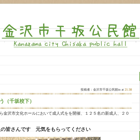
>
投稿者：金沢市千坂公民館m at
21:38
う（千坂校下）
から金沢市文化ホールにおいて成人式をを開催、１２５名の新成人、２０
人の皆さんです 元気をもらってください