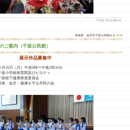
千坂校下町会連合会
投稿者：金沢市千坂公民館m at
19:28
のご案内（千坂公民館）
展示作品募集中
月30日（日）午前9時〜午後2時30分
千坂小学校体育間及びピロティ
千坂校下健康推進委員会
団体、金沢・健康を守る市民の会