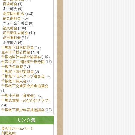
百坂町会
(3)
金市町会 (0)
荒屋団地町会
(352)
福久南町会
(46)
ニュー金市町会 (0)
福久町会
(136)
疋田新生会町会
(41)
疋田東町会
(11)
荒屋町会 (0)
千坂校下自主防災会
(49)
金沢市千坂公民館
(218)
千坂地区社会福祉協議会
(102)
金沢市第二消防団千坂分団
(14)
千坂少年連盟
(17)
千坂校下防犯委員会
(8)
千坂校下老人クラブ連合会
(3)
千坂校下婦人会
(12)
千坂校下交通安全推進協議会
(1)
千坂小学校（育友会）
(5)
千坂児童館（のびのびクラブ）
(94)
千坂校下青少年育成協議会
(19)
リンク集
金沢市ホームページ
利用規約