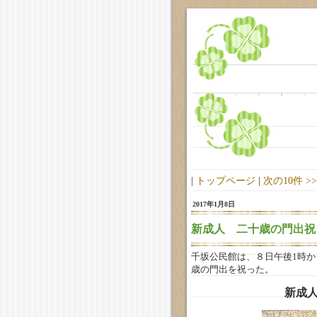
|
トップページ
|
次の10件 >
2017年1月8日
新成人 二十歳の門出祝
千坂公民館は、８日午後1時
歳の門出を祝った。
新成