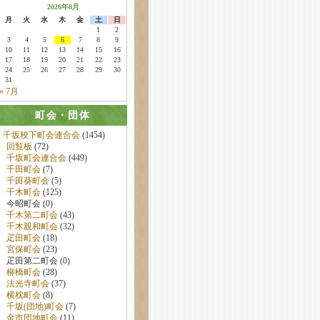
2026年8月
月
火
水
木
金
土
日
1
2
3
4
5
6
7
8
9
10
11
12
13
14
15
16
17
18
19
20
21
22
23
24
25
26
27
28
29
30
31
« 7月
町会・団体
千坂校下町会連合会
(1454)
回覧板
(72)
千坂町会連合会
(449)
千田町会
(7)
千田葵町会
(5)
千木町会
(125)
今昭町会 (0)
千木第二町会
(43)
千木親和町会
(32)
疋田町会
(18)
宮保町会
(23)
疋田第二町会 (0)
柳橋町会
(28)
法光寺町会
(37)
横枕町会
(8)
千坂(団地)町会
(7)
金市団地町会
(11)