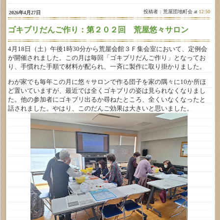
投稿者：荒屋団地町会 at
12:50
2026年4月27日
ゴキブリだんご作り：第２０２回 荒屋悠々サロン
4月18日（土）午後1時30分から荒屋会館３Ｆ集会室において、定例会
が開催されました。この月は毎回「ゴキブリだんご作り」となってお
り、手慣れた手順で材料が配られ、一斉に製作に取り掛かりました。
わが家でも毎年この月に悠々サロンで作る団子を家の隅々に10か所ほ
ど置いていますが、最近では全くゴキブリの姿は見られなくなりまし
た。他の参加者にゴキブリ出るか尋ねたところ、全くいなくなったと
話されました。やはり、このだんご効果は大きいと思いました。