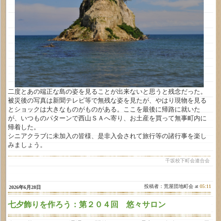
二度とあの端正な島の姿を見ることが出来ないと思うと残念だった。
被災後の写真は新聞テレビ等で無残な姿を見たが、やはり現物を見る
とショックは大きなものがものがある。ここを最後に帰路に就いた
が、いつものパターンで西山ＳＡへ寄り、お土産を買って無事町内に
帰着した。
シニアクラブに未加入の皆様、是非入会されて旅行等の諸行事を楽し
みましょう。
千坂校下町会連合会
投稿者：荒屋団地町会 at
05:11
2026年6月28日
七夕飾りを作ろう：第２０４回 悠々サロン