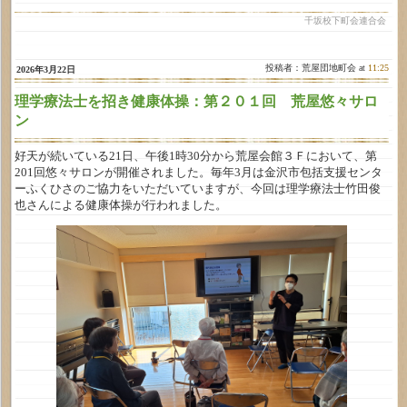
千坂校下町会連合会
投稿者：荒屋団地町会 at
11:25
2026年3月22日
理学療法士を招き健康体操：第２０１回 荒屋悠々サロ
ン
好天が続いている21日、午後1時30分から荒屋会館３Ｆにおいて、第
201回悠々サロンが開催されました。毎年3月は金沢市包括支援センタ
ーふくひさのご協力をいただいていますが、今回は理学療法士竹田俊
也さんによる健康体操が行われました。