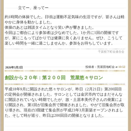
立てー、座ってー
約1時間の体操でした。日頃は運動不足気味の生活ですが、皆さんは軽
やかに身体を動かしました。
体操のあとは雑談タイムとなり笑い声が響きました。
今回はご都合により参加者は少なめでした。1か月に1回の開催です
が、家にこもってばかりでは健康に良くありません。ぜひ、こうして
楽しい時間を一緒に過ごしませんか。参加をお待ちしています。
千坂校下町会連合会
投稿者：荒屋団地町会 at
10:52
2026年3月2日
創設から２０年：第２００回 荒屋悠々サロン
平成18年9月に開設された悠々サロンが、昨日（2月21日）第200回目
の定例会が開催されました。サロンとしては金沢市内ではまだそんな
に開設されていない時期でしたが、故・土居本美代子さんの発案によ
り開設され、第1回が旧集会所で開催されました。やがて旧集会所が取
り壊され、現在の3階建て集会所が平成23年3月新築オープンされまし
た。そして時が巡り、昨日は200回目の開催となりました。