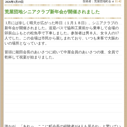
投稿者：荒屋団地町会 at
11:42
2026年1月19日
荒屋団地シニアクラブ新年会が開催されました
1月には珍しく晴天が広がった昨日（１月１８日）、シニアクラブの
新年会が開催されました。送迎バスで協和工業前から乗車して会場の
卯辰山ふもとの松魚亭で下車しました。参加者は男８人、女９人の17
人でした。この会場は市民から親しまれており、いつも来客で大賑わ
いの場所となっています。
冒頭に能田会長のあいさつに続いて中屋会員のあいさつの後、全員で
乾杯して祝宴が始まりました。
誰かが、「あれっ、ここに町会長の経験者が4人も居るね」と驚いてい