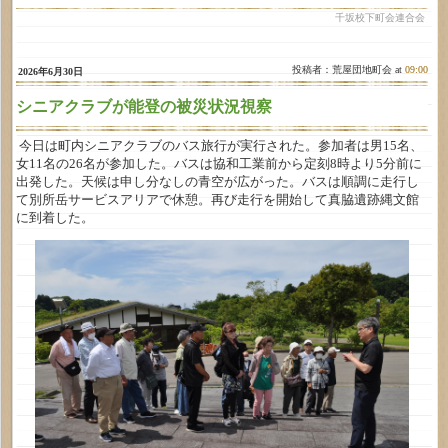
千坂校下町会連合会
投稿者：荒屋団地町会 at
09:00
2026年6月30日
シニアクラブが能登の被災状況視察
今日は町内シニアクラブのバス旅行が実行された。参加者は男15名、
女11名の26名が参加した。バスは協和工業前から定刻8時より5分前に
出発した。天候は申し分なしの青空が広がった。バスは順調に走行し
て別所岳サービスアリアで休憩。再び走行を開始して真脇遺跡縄文館
に到着した。