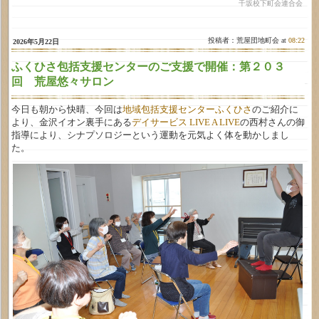
千坂校下町会連合会
投稿者：荒屋団地町会 at
08:22
2026年5月22日
ふくひさ包括支援センターのご支援で開催：第２０３
回 荒屋悠々サロン
今日も朝から快晴、今回は
地域包括支援センターふくひさ
のご紹介に
より、金沢イオン裏手にある
デイサービス LIVE A LIVE
の西村さんの御
指導により、シナプソロジーという運動を元気よく体を動かしまし
た。