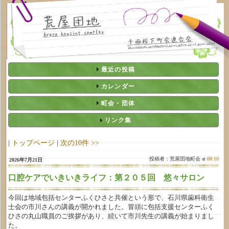
最近の投稿
カレンダー
町会・団体
リンク集
|
トップページ
|
次の10件 >>
投稿者：荒屋団地町会 at
08:10
2026年7月21日
口腔ケアでいきいきライフ：第２０５回 悠々サロン
今回は地域包括センターふくひさと共催という形で、石川県歯科衛生
士会の市川さんの講義が開かれました。冒頭に包括支援センターふく
ひさの丸山職員のご挨拶があり、続いて市川先生の講義が始まりまし
た。