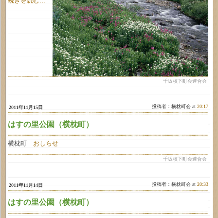
続きを読む…
千坂校下町会連合会
投稿者：横枕町会 at
20:17
2011年11月15日
はすの里公園（横枕町）
横枕町
おしらせ
千坂校下町会連合会
投稿者：横枕町会 at
20:33
2011年11月14日
はすの里公園（横枕町）