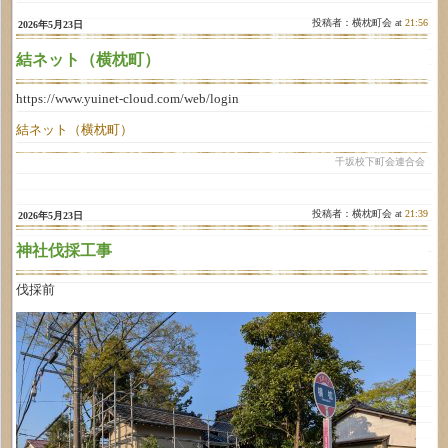
投稿者：横枕町会 at
21:56
2026年5月23日
結ネット（横枕町）
https://www.yuinet-cloud.com/web/login
結ネット（横枕町）
千坂校下町会連合会
投稿者：横枕町会 at
21:39
2026年5月23日
神社伐採工事
伐採前