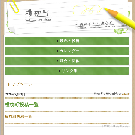
最近の投稿
カレンダー
町会・団体
リンク集
|
トップページ
|
投稿者：横枕町会 at
22:15
2026年5月23日
横枕町投稿一覧
横枕町投稿一覧
千坂校下町会連合会