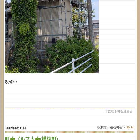
改修中
千坂校下町会連合会
投稿者：横枕町会 at
20:14
2012年6月11日
町会ゴルフ大会(横枕町)