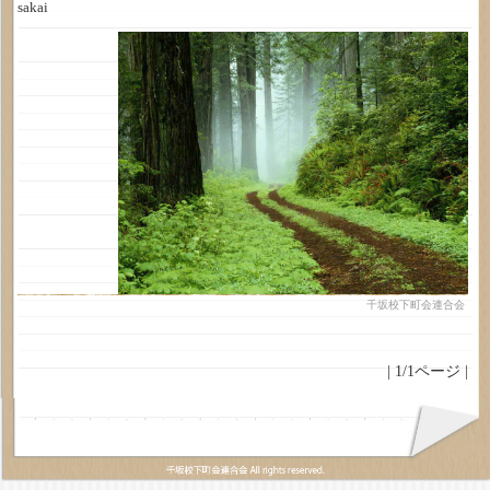
sakai
千坂校下町会連合会
| 1/1ページ |