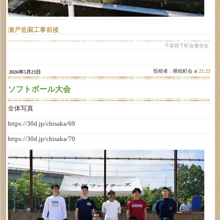
瀬戸造園工事前後
千坂校下町会連合会
投稿者：横枕町会 at
21:23
2026年5月23日
ソフトボール大会
全体写真
https://30d.jp/chisaka/69
https://30d.jp/chisaka/70