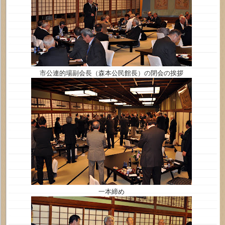
市公連的場副会長（森本公民館長）の閉会の挨拶
一本締め