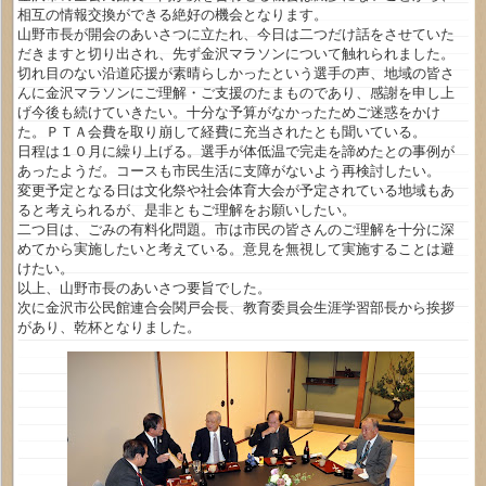
相互の情報交換ができる絶好の機会となります。
山野市長が開会のあいさつに立たれ、今日は二つだけ話をさせていた
だきますと切り出され、先ず金沢マラソンについて触れられました。
切れ目のない沿道応援が素晴らしかったという選手の声、地域の皆さ
んに金沢マラソンにご理解・ご支援のたまものであり、感謝を申し上
げ今後も続けていきたい。十分な予算がなかったためご迷惑をかけ
た。ＰＴＡ会費を取り崩して経費に充当されたとも聞いている。
日程は１０月に繰り上げる。選手が体低温で完走を諦めたとの事例が
あったようだ。コースも市民生活に支障がないよう再検討したい。
変更予定となる日は文化祭や社会体育大会が予定されている地域もあ
ると考えられるが、是非ともご理解をお願いしたい。
二つ目は、ごみの有料化問題。市は市民の皆さんのご理解を十分に深
めてから実施したいと考えている。意見を無視して実施することは避
けたい。
以上、山野市長のあいさつ要旨でした。
次に金沢市公民館連合会関戸会長、教育委員会生涯学習部長から挨拶
があり、乾杯となりました。