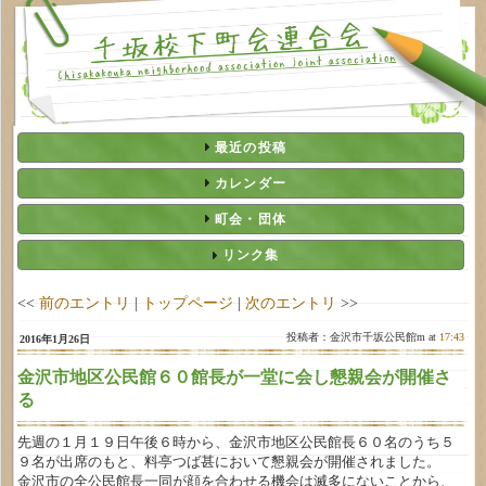
最近の投稿
カレンダー
町会・団体
リンク集
<<
前のエントリ
|
トップページ
|
次のエントリ
>>
投稿者：金沢市千坂公民館m at
17:43
2016年1月26日
金沢市地区公民館６０館長が一堂に会し懇親会が開催さ
る
先週の１月１９日午後６時から、金沢市地区公民館長６０名のうち５
９名が出席のもと、料亭つば甚において懇親会が開催されました。
金沢市の全公民館長一同が顔を合わせる機会は滅多にないことから、