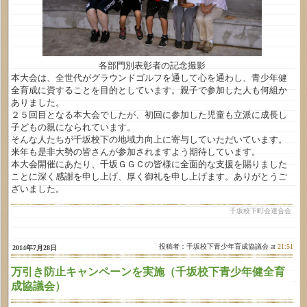
各部門別表彰者の記念撮影
本大会は、全世代がグラウンドゴルフを通して心を通わし、青少年健
全育成に資することを目的としています。親子で参加した人も何組か
ありました。
２５回目となる本大会でしたが、初回に参加した児童も立派に成長し
子どもの親になられています。
そんな人たちが千坂校下の地域力向上に寄与していただいています。
来年も是非大勢の皆さんが参加されますよう期待しています。
本大会開催にあたり、千坂ＧＧＣの皆様に全面的な支援を賜りました
ことに深く感謝を申し上げ、厚く御礼を申し上げます。ありがとうご
ざいました。
千坂校下町会連合会
投稿者：千坂校下青少年育成協議会 at
21:51
2014年7月28日
万引き防止キャンペーンを実施（千坂校下青少年健全育
成協議会）