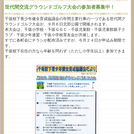
世代間交流グラウンドゴルフ大会の参加者募集中！
千坂校下青少年健全育成協議会の年間主要行事の一つである世代間グ
ラウンドゴルフ大会が、９月６日北部公園で開催されます。
本大会は、千坂小学校・千坂ＧＧＣ・千坂児童館・千坂児童館親子ク
ラブ・千坂少年連盟・千坂小学校育友会が共催します。
すでに各町会にチラシが配布済みですが、今月２４日が申込み期限で
す。
千坂校下在住の方なら年齢を問わず（ただし小学生以上）参加できま
す。