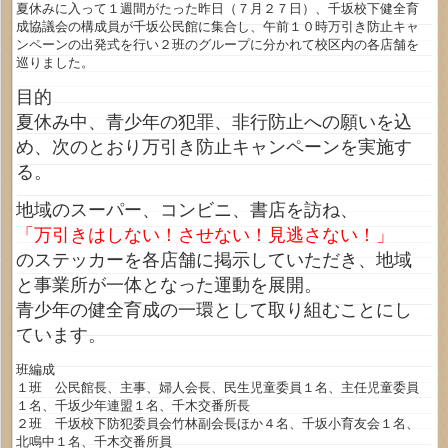
夏休みに入って１週間がたった昨日（７月２７日）、千坂校下健全育
成協議会の構成員が千坂公民館に集合し、午前１０時万引き防止キャ
ンペーンの出発式を行い２班のグループに分かれて校区内の各店舗を
巡りました。
目的
夏休み中、青少年の犯罪、非行防止への願いを込
め、次のとおり万引き防止キャンペーンを実施す
る。
地域のスーパー、コンビニ、書店を訪ね、
「万引きはしない！させない！見逃さない！」
のステッカーを各店舗に掲示していただき、地域
と事業所が一体となった運動を展開。
青少年の健全育成の一環として取り組むことにし
ています。
班編成
１班 公民館長、主事、婦人会長、民生児童委員１名、主任児童委員
１名、千坂少年連盟１名、千木交番所長
２班 千坂校下防犯委員会竹林副会長ほか４名、千坂小育友会１名、
北鳴中１名、千木交番所員