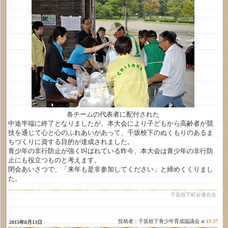
各チームの代表者に配付された
中途半端に終了となりましたが、本大会により子どもから高齢者が競
技を通じて心と心のふれあいがあって、千坂校下のぬくもりのあるま
ちづくりに資する目的が達成されました。
青少年の非行防止が強く叫ばれている昨今、本大会は青少年の非行防
止にも役立つものと考えます。
閉会あいさつで、「来年も是非参加してください」と締めくくりまし
た。
千坂校下町会連合会
投稿者：千坂校下青少年育成協議会 at
19:37
2015年8月13日