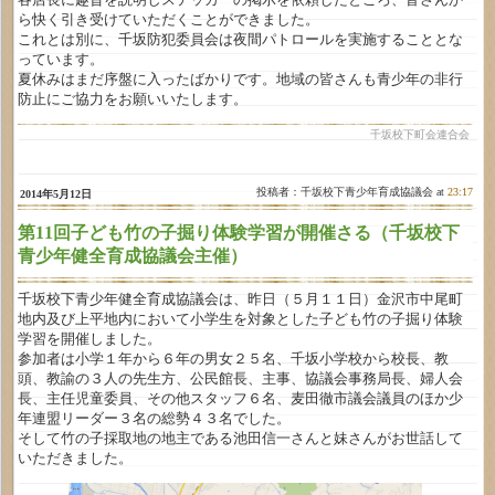
ら快く引き受けていただくことができました。
これとは別に、千坂防犯委員会は夜間パトロールを実施することとな
っています。
夏休みはまだ序盤に入ったばかりです。地域の皆さんも青少年の非行
防止にご協力をお願いいたします。
千坂校下町会連合会
投稿者：千坂校下青少年育成協議会 at
23:17
2014年5月12日
第11回子ども竹の子掘り体験学習が開催さる（千坂校下
青少年健全育成協議会主催）
千坂校下青少年健全育成協議会は、昨日（５月１１日）金沢市中尾町
地内及び上平地内において小学生を対象とした子ども竹の子掘り体験
学習を開催しました。
参加者は小学１年から６年の男女２５名、千坂小学校から校長、教
頭、教諭の３人の先生方、公民館長、主事、協議会事務局長、婦人会
長、主任児童委員、その他スタッフ６名、麦田徹市議会議員のほか少
年連盟リーダー３名の総勢４３名でした。
そして竹の子採取地の地主である池田信一さんと妹さんがお世話して
いただきました。