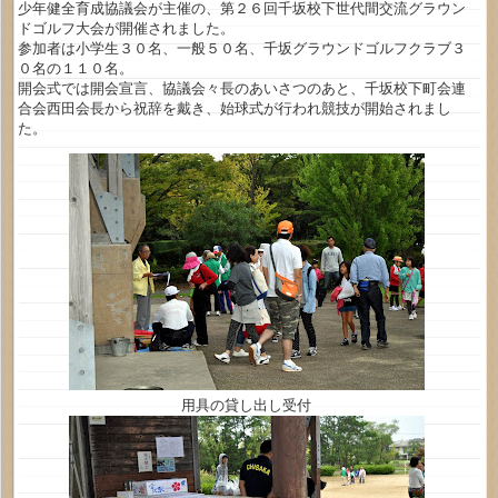
少年健全育成協議会が主催の、第２６回千坂校下世代間交流グラウン
ドゴルフ大会が開催されました。
参加者は小学生３０名、一般５０名、千坂グラウンドゴルフクラブ３
０名の１１０名。
開会式では開会宣言、協議会々長のあいさつのあと、千坂校下町会連
合会西田会長から祝辞を戴き、始球式が行われ競技が開始されまし
た。
用具の貸し出し受付