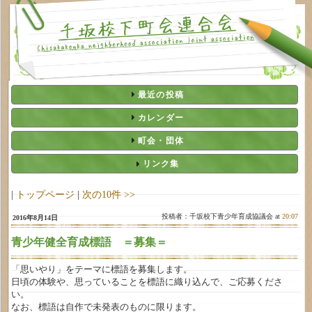
最近の投稿
カレンダー
町会・団体
リンク集
|
トップページ
|
次の10件 >>
投稿者：千坂校下青少年育成協議会 at
20:07
2016年8月14日
青少年健全育成標語 ＝募集＝
「思いやり」をテーマに標語を募集します。
日頃の体験や、思っていることを標語に織り込んで、ご応募くださ
い。
なお、標語は自作で未発表のものに限ります。