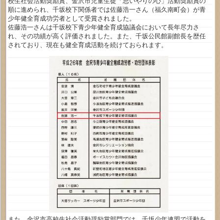
校生社会活動奨励賞、金沢市児童生徒「思いやりの心」活動奨励賞の
順に進められ、千坂校下関係者では佐藤浩一さん（福久南町会）が青
少年健全育成功労者として受賞されました。
佐藤浩一さんは千坂校下青少年健全育成協議会において長年尽力さ
れ、その功績が高く評価されました。また、千坂公民館副館長を歴任
されており、現在も健全育成活動を続けておられます。
また、金沢市高校生社会活動奨励賞部門では、千坂少年連盟で活動を