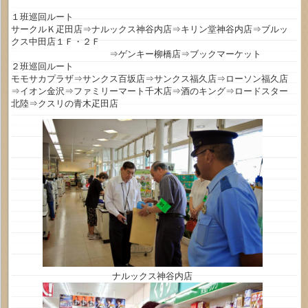
１班巡回ルート
サークルＫ疋田店⇒ナルックス神谷内店⇒キリン堂神谷内店⇒ブルッ
クス中田店１Ｆ・２Ｆ
⇒ゲンキー柳橋店⇒ブックマーケット
２班巡回ルート
モモサカプラザ⇒サンクス百坂店⇒サンクス福久店⇒ローソン福久店
⇒イオン金沢⇒ファミリーマート千木店⇒酒のキング⇒ロードスター
北陸⇒クスリの青木疋田店
ナルックス神谷内店