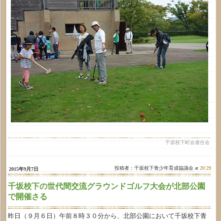
千坂校下町会連合会
投稿者：千坂校下青少年育成協議会 at
20:29
2015年9月7日
千坂校下の世代間交流グラウンドゴルフ大会が北部公園
で開催さる
昨日（９月６日）午前８時３０分から、北部公園において千坂校下青