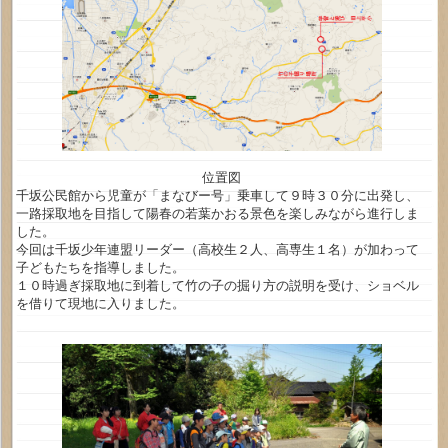
位置図
千坂公民館から児童が「まなびー号」乗車して９時３０分に出発し、
一路採取地を目指して陽春の若葉かおる景色を楽しみながら進行しま
した。
今回は千坂少年連盟リーダー（高校生２人、高専生１名）が加わって
子どもたちを指導しました。
１０時過ぎ採取地に到着して竹の子の掘り方の説明を受け、ショベル
を借りて現地に入りました。