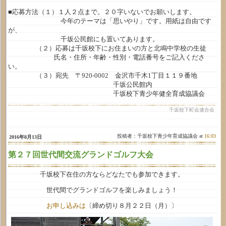
■応募方法（１）１人２点まで。２０字いないでお願いします。
今年のテーマは「思いやり」です。用紙は自由です
が、
千坂公民館にも置いてあります。
（２）応募は千坂校下にお住まいの方と北鳴中学校の生徒
氏名・住所・年齢・性別・電話番号をご記入くださ
い。
（３）宛先 〒920-0002 金沢市千木1丁目１１９番地
千坂公民館内
千坂校下青少年健全育成協議会
千坂校下町会連合会
投稿者：千坂校下青少年育成協議会 at
16:03
2016年8月13日
第２７回世代間交流グランドゴルフ大会
千坂校下在住の方ならどなたでも参加できます。
世代間でグランドゴルフを楽しみましょう！
お申し込みは
〔締め切り８月２２日（月）〕