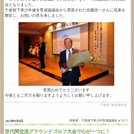
会となりました。
千坂校下青少年健全育成協議会から受賞された佐藤浩一さんに花束を
贈呈し、お祝いの意を表しました。
受賞おめでとうございます
今後ともご尽力を賜りますようよろしくお願い申し上げます。
千坂校下町会連合会
投稿者：千坂校下青少年育成協議会 at
08:52
2014年9月8日
世代間交流グラウンドゴルフ大会で心が一つに！