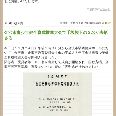
切にお願いいたします。
千坂校下町会連合会
投稿者：千坂校下青少年育成協議会 at
18:37
2014年11月24日
金沢市青少年健全育成推進大会で千坂校下の３名が表彰
さる
本日（１１月２４日）午後１時３０分から金沢市駅西健康ホールにお
いて、金沢市・金沢市教育委員会主催の平成２６年度金沢市青少年健
全育成推進大会が開催されました。
関係者・受賞者等１００名が出席して式典が開始され、国歌斉唱、金
沢市民憲章唱和、市長あいさつに続いて表彰式が行われました。