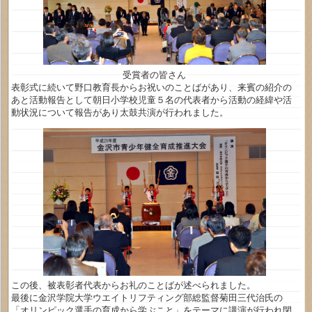
受賞者の皆さん
表彰式に続いて野口教育長からお祝いのことばがあり、来賓の紹介の
あと活動報告として朝日小学校児童５名の代表者から活動の経緯や活
動状況について報告があり太鼓共演が行われました。
この後、被表彰者代表からお礼のことばが述べられました。
最後に金沢学院大学ウエイトリフティング部総監督菊田三代治氏の
「オリンピック選手の育成から学ぶこと」をテーマに講演が行われ閉