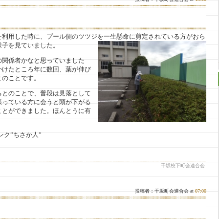
利用した時に、プール側のツツジを一生懸命に剪定されている方がおら
様子を見ていました。
関係者かなと思っていました
かけたところ年に数回、葉が伸び
とのことです。
とのことで、普段は見落として
張っている方に会うと頭が下がる
ことができました。ほんとうに有
ク”ちさか人”
千坂校下町会連合会
投稿者：千坂町会連合会 at
07:00