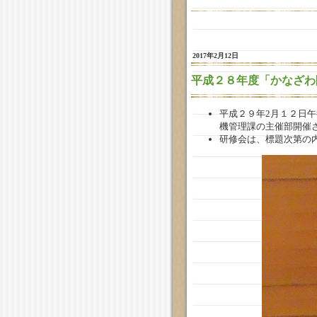
2017年2月12日
平成２８年度「かなざわ
平成２９年2月１２日
機管理課の主催部開催
研修会は、標題次第の