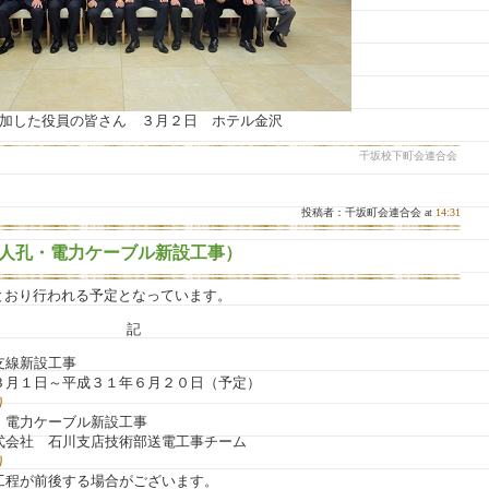
加した役員の皆さん ３月２日 ホテル金沢
千坂校下町会連合会
投稿者：千坂町会連合会 at
14:31
人孔・電力ケーブル新設工事）
とおり行われる予定となっています。
記
支線新設工事
３月１日～平成３１年６月２０日（予定）
り
・電力ケーブル新設工事
会社 石川支店技術部送電工事チーム
り
工程が前後する場合がございます。