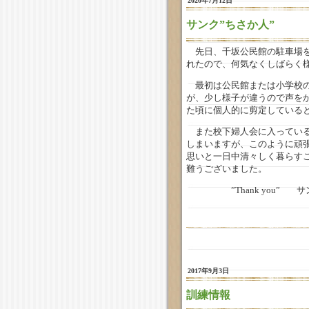
2020年7月12日
サンク”ちさか人”
先日、千坂公民館の駐車場を
れたので
、何気なくしばらく
最初は公民館または小学校の
が、少し様子が違うので声を
た頃に個人的に剪定している
また校下婦人会に入っている
しまいますが、このように頑
思いと一日中清々しく暮らす
難うございました。
”Thank you” サン
2017年9月3日
訓練情報