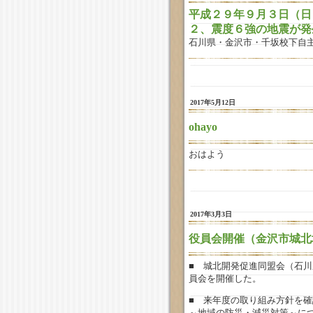
平成２９年９月３日（日
２、震度６強の地震が発
石川県・金沢市・千坂校下自
2017年5月12日
ohayo
おはよう
2017年3月3日
役員会開催（金沢市城北
■ 城北開発促進同盟会（石
員会を開催した。
■ 来年度の取り組み方針を
～地域の防災・減災対策～に