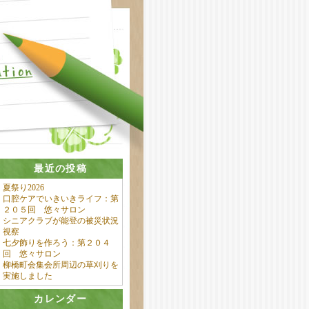
最近の投稿
夏祭り2026
口腔ケアでいきいきライフ：第
２０５回 悠々サロン
シニアクラブが能登の被災状況
視察
七夕飾りを作ろう：第２０４
回 悠々サロン
柳橋町会集会所周辺の草刈りを
実施しました
カレンダー