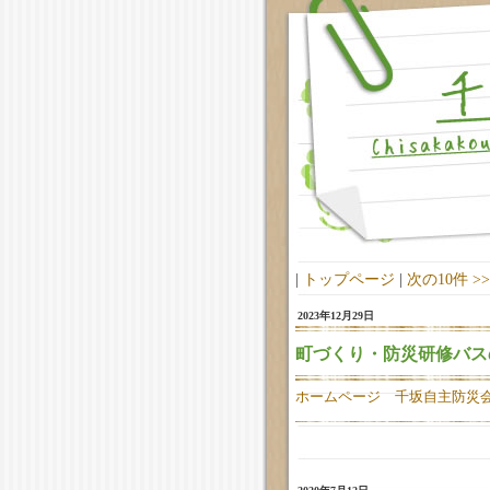
|
トップページ
|
次の10件 >
2023年12月29日
町づくり・防災研修バス
ホームページ 千坂自主防災会で