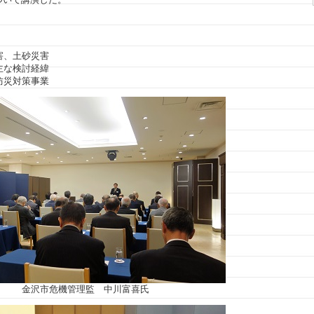
害、土砂災害
主な検討経緯
防災対策事業
金沢市危機管理監 中川富喜氏