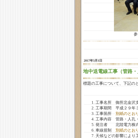
参
2017年3月1日
地中送電線工事（管路・
標題の工事について、下記の
工事名所 御所北金沢
工事期間 平成２９年
工事箇所
別紙のとお
工事内容 管路・人孔
発注者 北陸電力株式
車線規制
別紙のとお
天候などの影響により