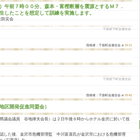
）午前７時００分、森本・富樫断層を震源とするＭ７．
生したことを想定して訓練を実施します。
主防災会
千坂校下町会連合会
投稿者：千坂町会連合会 at
19:15
千坂校下町会連合会
投稿者：千坂町会連合会 at
10:42
地区開発促進同盟会）
川県議会議員 谷地律夫会長）は２日午後６時からホテル金沢に於いて役
確認した後、金沢市危機管理監 中川富喜氏が金沢市における危機管理
ついて講演した。