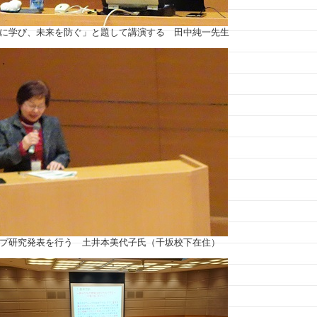
に学び、未来を防ぐ」と題して講演する 田中純一先生
プ研究発表を行う 土井本美代子氏（千坂校下在住）