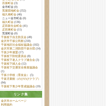
百坂町会
(3)
金市町会 (0)
荒屋団地町会
(352)
福久南町会
(46)
ニュー金市町会 (0)
福久町会
(136)
疋田新生会町会
(41)
疋田東町会
(11)
荒屋町会 (0)
千坂校下自主防災会
(49)
金沢市千坂公民館
(218)
千坂地区社会福祉協議会
(102)
金沢市第二消防団千坂分団
(14)
千坂少年連盟
(17)
千坂校下防犯委員会
(8)
千坂校下老人クラブ連合会
(3)
千坂校下婦人会
(12)
千坂校下交通安全推進協議会
(1)
千坂小学校（育友会）
(5)
千坂児童館（のびのびクラブ）
(94)
千坂校下青少年育成協議会
(19)
リンク集
金沢市ホームページ
利用規約