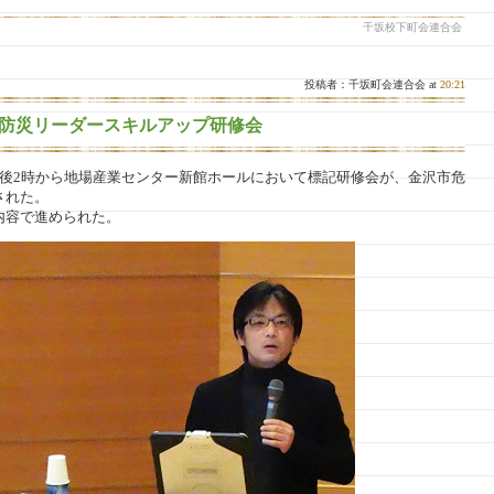
千坂校下町会連合会
投稿者：千坂町会連合会 at
20:21
防災リーダースキルアップ研修会
午後2時から地場産業センター新館ホールにおいて標記研修会が、金沢市危
された。
内容で進められた。