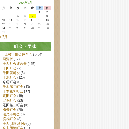
2026年8月
月
火
水
木
金
土
日
1
2
3
4
5
6
7
8
9
10
11
12
13
14
15
16
17
18
19
20
21
22
23
24
25
26
27
28
29
30
31
« 7月
町会・団体
千坂校下町会連合会
(1454)
回覧板
(72)
千坂町会連合会
(449)
千田町会
(7)
千田葵町会
(5)
千木町会
(125)
今昭町会 (0)
千木第二町会
(43)
千木親和町会
(32)
疋田町会
(18)
宮保町会
(23)
疋田第二町会 (0)
柳橋町会
(28)
法光寺町会
(37)
横枕町会
(8)
千坂(団地)町会
(7)
金市団地町会
(11)