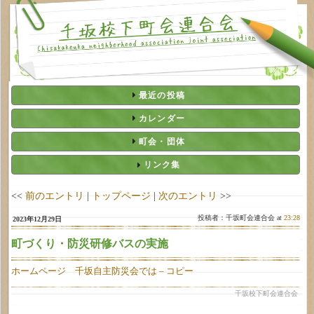
最近の投稿
カレンダー
町会・団体
リンク集
<<
前のエントリ
|
トップページ
|
次のエントリ
>>
投稿者：千坂町会連合会 at
23:28
2023年12月29日
町づくり・防災研修バスの実施
ホームページ 千坂自主防災会では – コピー
千坂校下町会連合会