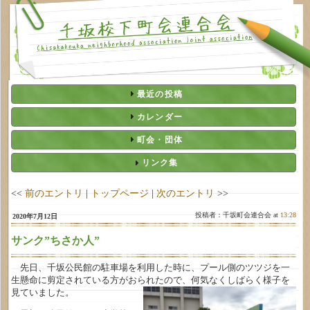
最近の投稿
カレンダー
町会・団体
リンク集
<<
前のエントリ
|
トップページ
|
次のエントリ
>>
投稿者：千坂町会連合会 at
13:28
2020年7月12日
サンク”ちさか人”
先日、千坂公民館の駐車場を利用した時に、プール側のツツジを一
生懸命に剪定されている方がおられたので
、何気なくしばらく様子を
見ていました。