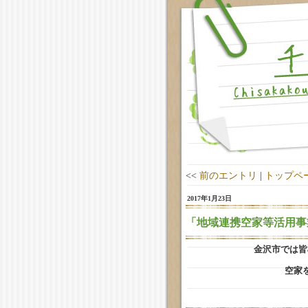
<<
前のエントリ
|
トップペ
2017年1月23日
「地域連携空家等活用事
金沢市では皆
空家