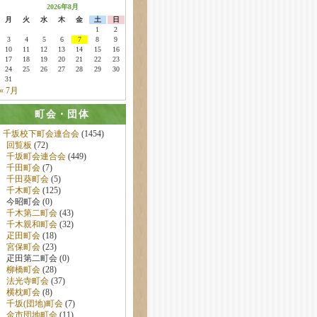
2026年8月
月
火
水
木
金
土
日
1
2
3
4
5
6
7
8
9
10
11
12
13
14
15
16
17
18
19
20
21
22
23
24
25
26
27
28
29
30
31
« 7月
町会・団体
千坂校下町会連合会
(1454)
回覧板
(72)
千坂町会連合会
(449)
千田町会
(7)
千田葵町会
(5)
千木町会
(125)
今昭町会 (0)
千木第二町会
(43)
千木親和町会
(32)
疋田町会
(18)
宮保町会
(23)
疋田第二町会 (0)
柳橋町会
(28)
法光寺町会
(37)
横枕町会
(8)
千坂(団地)町会
(7)
金市団地町会
(11)