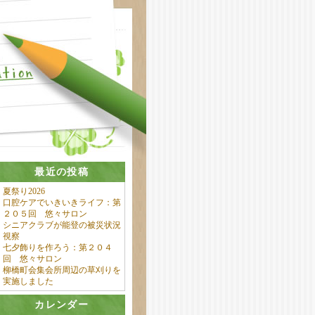
最近の投稿
夏祭り2026
口腔ケアでいきいきライフ：第
２０５回 悠々サロン
シニアクラブが能登の被災状況
視察
七夕飾りを作ろう：第２０４
回 悠々サロン
柳橋町会集会所周辺の草刈りを
実施しました
カレンダー