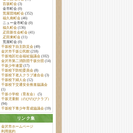
百坂町会
(3)
金市町会 (0)
荒屋団地町会
(352)
福久南町会
(46)
ニュー金市町会 (0)
福久町会
(136)
疋田新生会町会
(41)
疋田東町会
(11)
荒屋町会 (0)
千坂校下自主防災会
(49)
金沢市千坂公民館
(218)
千坂地区社会福祉協議会
(102)
金沢市第二消防団千坂分団
(14)
千坂少年連盟
(17)
千坂校下防犯委員会
(8)
千坂校下老人クラブ連合会
(3)
千坂校下婦人会
(12)
千坂校下交通安全推進協議会
(1)
千坂小学校（育友会）
(5)
千坂児童館（のびのびクラブ）
(94)
千坂校下青少年育成協議会
(19)
リンク集
金沢市ホームページ
利用規約