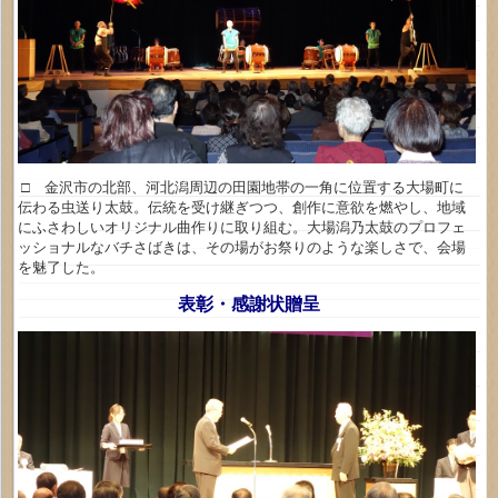
□ 金沢市の北部、河北潟周辺の田園地帯の一角に位置する大場町に
伝わる虫送り太鼓。伝統を受け継ぎつつ、創作に意欲を燃やし、地域
にふさわしいオリジナル曲作りに取り組む。大場潟乃太鼓のプロフェ
ッショナルなバチさばきは、その場がお祭りのような楽しさで、会場
を魅了した。
表彰・感謝状贈呈