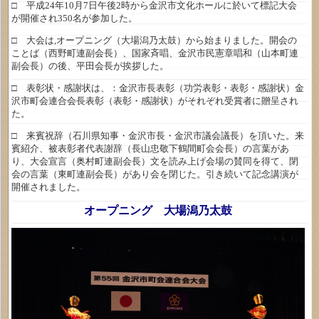
□ 平成24年10月7日午後2時から金沢市文化ホールに於いて標記大会
が開催され350名が参加した。
□ 大会は,オープニング（大場潟乃太鼓）から始まりました。開会の
ことば（西野町連副会長）、国家斉唱、金沢市民憲章唱和（山本町連
副会長）の後、平田会長が挨拶した。
□ 表彰状・感謝状は、：金沢市長表彰（功労表彰・表彰・感謝状）金
沢市町会連合会長表彰（表彰・感謝状）がそれぞれ受賞者に贈呈され
た。
□ 来賓祝辞（石川県知事・金沢市長・金沢市議会議長）を頂いた。来
賓紹介、被表彰者代表謝辞（長山忠敬下鶴間町会会長）の言葉があ
り、大会宣言（奥村町連副会長）文を読み上げ会場の賛同を得て、閉
会の言葉（東町連副会長）があり会を閉じた。引き続いて記念講演が
開催されました。
オープニング 大場潟乃太鼓