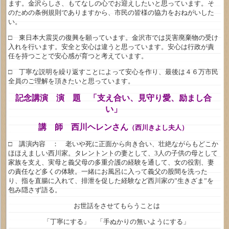
ます。金沢らしさ、もてなしの心でお迎えしたいと思っています。そ
のための条例規則でありますから、市民の皆様の協力をおねがいした
い。
□ 東日本大震災の復興を願っています。金沢市では災害廃棄物の受け
入れを行います。安全と安心は違うと思っています。安心は行政が責
任を持つことで安心感が育つと考えています。
□ 丁寧な説明を繰り返すことによって安心を作り、最後は４６万市民
全員のご理解を頂きたいと思っています。
記念講演 演 題 「支え合い、見守り愛、励まし合
い」
講 師 西川ヘレンさん
（西川きよし夫人）
□ 講演内容 ： 老いや死に正面から向き合い、壮絶ながらもどこか
ほほえましい西川家。タレントントの妻として、3人の子供の母として
家族を支え、実母と義父母の多重介護の経験を通して、女の役割、妻
の責任など多くの体験。一緒にお風呂に入って義父の股間を洗った
り、指を直腸に入れて、排泄を促した経験など西川家の”生きざま”を
包み隠さず語る。
お世話をさせてもらうことは
「丁寧にする」 「手ぬかりの無いようにする」