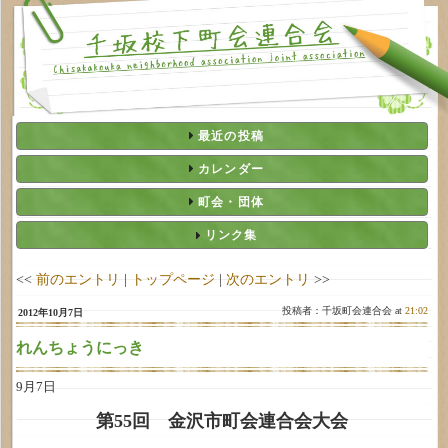
最近の投稿
カレンダー
町会・団体
リンク集
<<
前のエントリ
|
トップページ
|
次のエントリ
>>
投稿者：千坂町会連合会 at
21:02
2012年10月7日
れんちょうにっき
9月7日
第55回 金沢市町会連合会大会