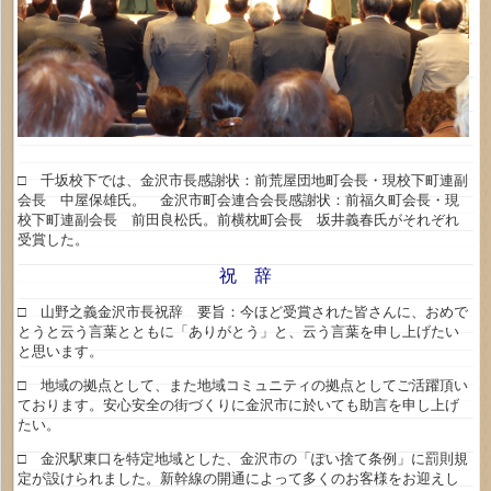
□ 千坂校下では、金沢市長感謝状：前荒屋団地町会長・現校下町連副
会長 中屋保雄氏。 金沢市町会連合会長感謝状：前福久町会長・現
校下町連副会長 前田良松氏。前横枕町会長 坂井義春氏がそれぞれ
受賞した。
祝 辞
□ 山野之義金沢市長祝辞 要旨：今ほど受賞された皆さんに、おめで
とうと云う言葉とともに「ありがとう」と、云う言葉を申し上げたい
と思います。
□ 地域の拠点として、また地域コミュニティの拠点としてご活躍頂い
ております。安心安全の街づくりに金沢市に於いても助言を申し上げ
たい。
□ 金沢駅東口を特定地域とした、金沢市の「ぽい捨て条例」に罰則規
定が設けられました。新幹線の開通によって多くのお客様をお迎えし