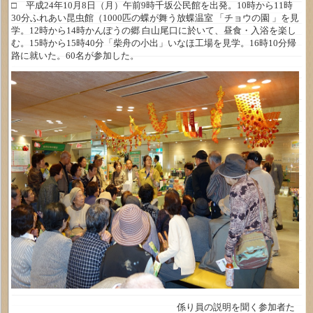
□ 平成24年10月8日（月）午前9時千坂公民館を出発。10時から11時
30分ふれあい昆虫館（1000匹の蝶が舞う放蝶温室 「チョウの園 」を見
学。12時から14時かんぽうの郷 白山尾口に於いて、昼食・入浴を楽し
む。15時から15時40分「柴舟の小出」いなほ工場を見学。16時10分帰
路に就いた。60名が参加した。
係り員の説明を聞く参加者た