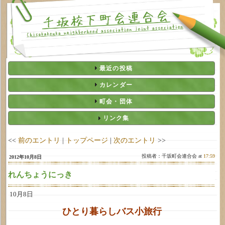
最近の投稿
カレンダー
町会・団体
リンク集
<<
前のエントリ
|
トップページ
|
次のエントリ
>>
投稿者：千坂町会連合会 at
17:59
2012年10月8日
れんちょうにっき
10月8日
ひとり暮らしバス小旅行