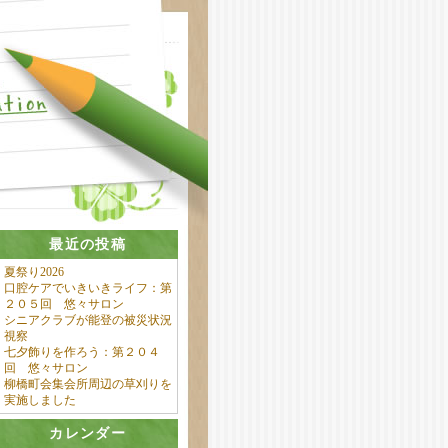
最近の投稿
夏祭り2026
口腔ケアでいきいきライフ：第
２０５回 悠々サロン
シニアクラブが能登の被災状況
視察
七夕飾りを作ろう：第２０４
回 悠々サロン
柳橋町会集会所周辺の草刈りを
実施しました
カレンダー