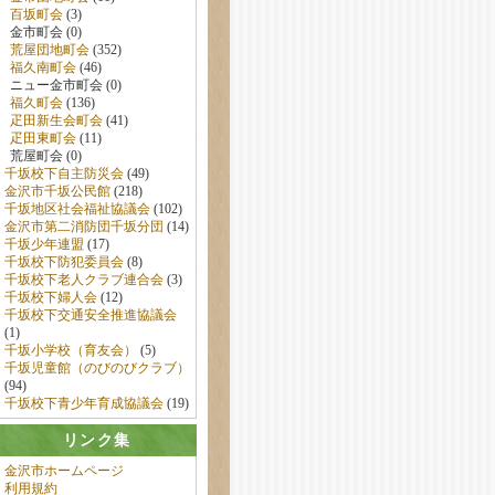
百坂町会
(3)
金市町会 (0)
荒屋団地町会
(352)
福久南町会
(46)
ニュー金市町会 (0)
福久町会
(136)
疋田新生会町会
(41)
疋田東町会
(11)
荒屋町会 (0)
千坂校下自主防災会
(49)
金沢市千坂公民館
(218)
千坂地区社会福祉協議会
(102)
金沢市第二消防団千坂分団
(14)
千坂少年連盟
(17)
千坂校下防犯委員会
(8)
千坂校下老人クラブ連合会
(3)
千坂校下婦人会
(12)
千坂校下交通安全推進協議会
(1)
千坂小学校（育友会）
(5)
千坂児童館（のびのびクラブ）
(94)
千坂校下青少年育成協議会
(19)
リンク集
金沢市ホームページ
利用規約