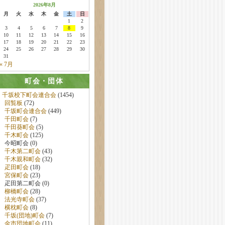
2026年8月
月
火
水
木
金
土
日
1
2
3
4
5
6
7
8
9
10
11
12
13
14
15
16
17
18
19
20
21
22
23
24
25
26
27
28
29
30
31
« 7月
町会・団体
千坂校下町会連合会
(1454)
回覧板
(72)
千坂町会連合会
(449)
千田町会
(7)
千田葵町会
(5)
千木町会
(125)
今昭町会 (0)
千木第二町会
(43)
千木親和町会
(32)
疋田町会
(18)
宮保町会
(23)
疋田第二町会 (0)
柳橋町会
(28)
法光寺町会
(37)
横枕町会
(8)
千坂(団地)町会
(7)
金市団地町会
(11)