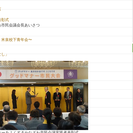
言
表彰式
わ市民会議会長あいさつ
・米泉校下青年会〜
なし」
ナーをよくするかなざわ市民会議実践者表彰式