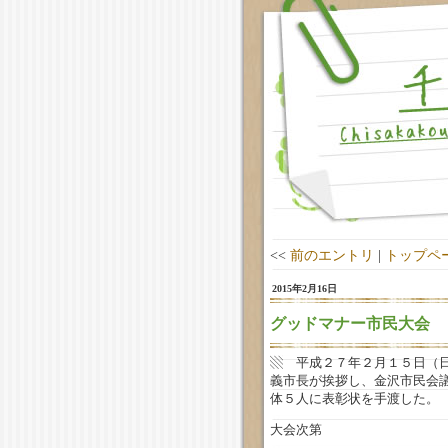
<<
前のエントリ
|
トップペ
2015年2月16日
グッドマナー市民大会
▧ 平成２７年２月１５日（
義市長が挨拶し、金沢市民会
体５人に表彰状を手渡した
大会次第