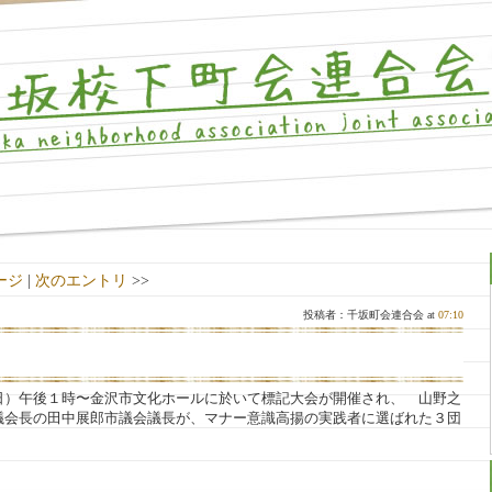
ージ
|
次のエントリ
>>
投稿者：千坂町会連合会 at
07:10
日）午後１時〜金沢市文化ホールに於いて標記大会が開催され、 山野之
議会長の田中展郎市議会議長が、マナー意識高揚の実践者に選ばれた３団
。