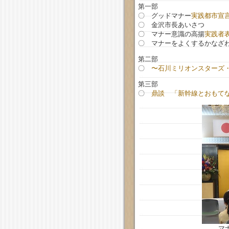
第一部
〇 グッドマナー
実践都市宣
〇 金沢市長あいさつ
〇 マナー意識の高揚
実践者
〇 マナーをよくするかなざ
第二部
〇
〜石川ミリオンスターズ
第三部
〇
鼎談 「新幹線とおもて
マ