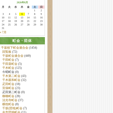
2026年8月
月
火
水
木
金
土
日
1
2
3
4
5
6
7
8
9
10
11
12
13
14
15
16
17
18
19
20
21
22
23
24
25
26
27
28
29
30
31
« 7月
町会・団体
千坂校下町会連合会
(1454)
回覧板
(72)
千坂町会連合会
(449)
千田町会
(7)
千田葵町会
(5)
千木町会
(125)
今昭町会 (0)
千木第二町会
(43)
千木親和町会
(32)
疋田町会
(18)
宮保町会
(23)
疋田第二町会 (0)
柳橋町会
(28)
法光寺町会
(37)
横枕町会
(8)
千坂(団地)町会
(7)
金市団地町会
(11)