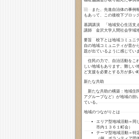
▧ また、先進自治体の事例
もあって、この後校下ブロッ
基調講演 「地域安心生活支
講師 金沢大学人間社会学域
要旨 校下とは地域コミュニ
自の地域コミュニティが昔か
題が出ているように感じてい
住民の力で、自治活動をこれ
しい地域もあります。難しい
ど支援を必要とする方が多い
新たな共助
新たな共助の構築：地域住民
アグループなど）が地域の担
ている。
地域のつながりとは
エリア型地域活動＝同
市内１３６１町会）
テーマ型地域活動＝特
（例 ボランティア団体