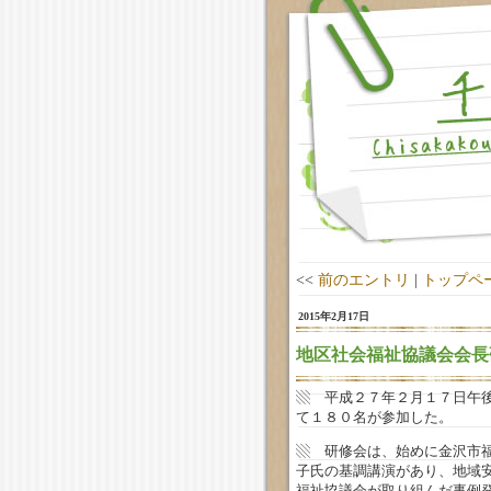
<<
前のエントリ
|
トップペ
2015年2月17日
地区社会福祉協議会会長
▧ 平成２７年２月１７日午
て１８０名が参加した。
▧ 研修会は、始めに金沢市
子氏の基調講演があり、地域
福祉協議会が取り組んだ事例