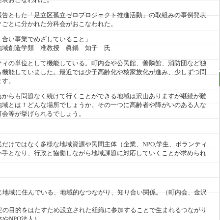
報告とした「足立区孤立ゼロプロジェクト推進活動」の取組みの事例発表
クごとに分かれた分科会がおこなわれた。
え合い事業でめざしていること」
地域創造学類 准教授 眞鍋 知子 氏
ティの単位として機能している。町内会や公民館、善隣館、消防団など独
ら機能していました。最近では少子高齢化や核家族化が進み、少しずつ問
ます。
からも問題なく続けて行くことができる地域は沢山ありますが継続が難
地域とは！どんな場所でしょうか。その一つに高齢者や障がいのある人な
町会等が挙げられるでしょう。
だけではなく多様な地域資源や民間主体（企業、NPO,学生、ボランティ
い手となり、行政と協働しながら地域課題に対応していくことが求められ
じ地域に住んでいる、地域的なつながり、知り合い関係。（町内会、金沢
定の目的をはたすため設立された組織に参加することで生まれるつながり
やNPO法人）。