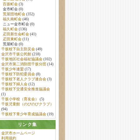
百坂町会
(3)
金市町会 (0)
荒屋団地町会
(352)
福久南町会
(46)
ニュー金市町会 (0)
福久町会
(136)
疋田新生会町会
(41)
疋田東町会
(11)
荒屋町会 (0)
千坂校下自主防災会
(49)
金沢市千坂公民館
(218)
千坂地区社会福祉協議会
(102)
金沢市第二消防団千坂分団
(14)
千坂少年連盟
(17)
千坂校下防犯委員会
(8)
千坂校下老人クラブ連合会
(3)
千坂校下婦人会
(12)
千坂校下交通安全推進協議会
(1)
千坂小学校（育友会）
(5)
千坂児童館（のびのびクラブ）
(94)
千坂校下青少年育成協議会
(19)
リンク集
金沢市ホームページ
利用規約