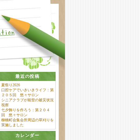
最近の投稿
夏祭り2026
口腔ケアでいきいきライフ：第
２０５回 悠々サロン
シニアクラブが能登の被災状況
視察
七夕飾りを作ろう：第２０４
回 悠々サロン
柳橋町会集会所周辺の草刈りを
実施しました
カレンダー