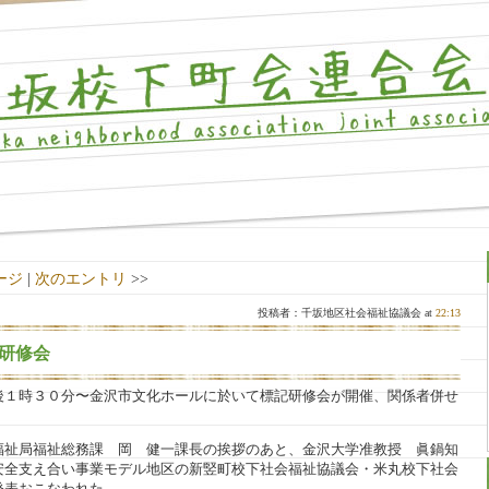
ージ
|
次のエントリ
>>
投稿者：千坂地区社会福祉協議会 at
22:13
研修会
後１時３０分〜金沢市文化ホールに於いて標記研修会が開催、関係者併せ
福祉局福祉総務課 岡 健一課長の挨拶のあと、金沢大学准教授 眞鍋知
安全支え合い事業モデル地区の新竪町校下社会福祉協議会・米丸校下社会
発表おこなわれた。