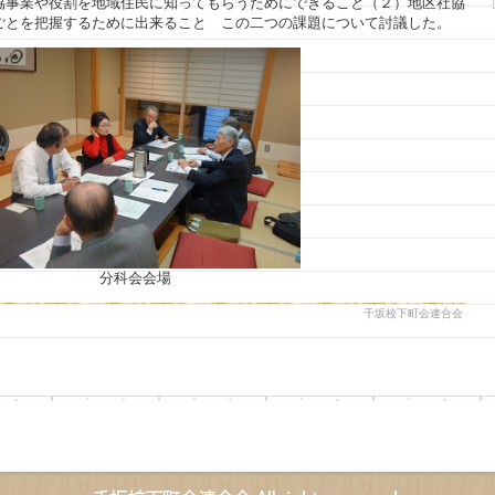
協事業や役割を地域住民に知ってもらうためにできること（２）地区社協
ごとを把握するために出来ること この二つの課題について討議した。
分科会会場
千坂校下町会連合会