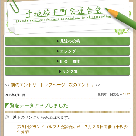
最近の投稿
カレンダー
町会・団体
リンク集
<<
前のエントリ
|
トップページ
|
次のエントリ
>>
投稿者：回覧板 at
21:07
2015年9月10日
回覧をデータアップしました
▧ 以下のリンクから確認出来ます。
第８回グランドゴルフ大会試合結果 ７月２６日開催（千坂少
年連盟）