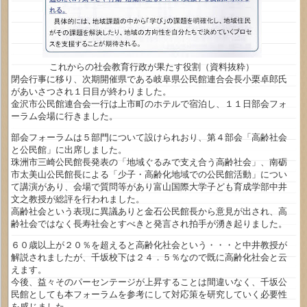
これからの社会教育行政が果たす役割（資料抜粋）
閉会行事に移り、次期開催県である岐阜県公民館連合会長小栗卓郎氏
があいさつされ１日目が終わりました。
金沢市公民館連合会一行は上市町のホテルで宿泊し、１１日部会フォ
ーラム会場に行きました。
部会フォーラムは５部門について設けられおり、第４部会「高齢社会
と公民館」に出席しました。
珠洲市三崎公民館長発表の「地域ぐるみで支え合う高齢社会」、南砺
市太美山公民館長による「少子・高齢化地域での公民館活動」につい
て講演があり、会場で質問等があり富山国際大学子ども育成学部中井
文之教授が総評を行われました。
高齢社会という表現に異議ありと金石公民館長から意見が出され、高
齢社会ではなく長寿社会とすべきと発言され拍手が湧き起りました。
６０歳以上が２０％を超えると高齢化社会という・・・と中井教授が
解説されましたが、千坂校下は２４．５％なので既に高齢化社会と云
えます。
今後、益々そのパーセンテージが上昇することは間違いなく、千坂公
民館としても本フォーラムを参考にして対応策を研究していく必要性
を感じました。