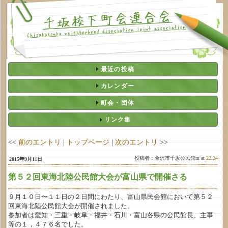
最近の投稿
カレンダー
町会・団体
リンク集
<<
前のエントリ
|
トップページ
|
次のエントリ
>>
投稿者：金沢市千坂公民館m at
22:24
2015年9月11日
第５２回東海北陸公民館大会が富山県で開催さる
９月１０日〜１１日の２日間にわたり、富山県民会館において第５２
回東海北陸公民館大会が開催されました。
参加者は愛知・三重・岐阜・福井・石川・富山各県の公民館長、主事
等の１，４７６名でした。