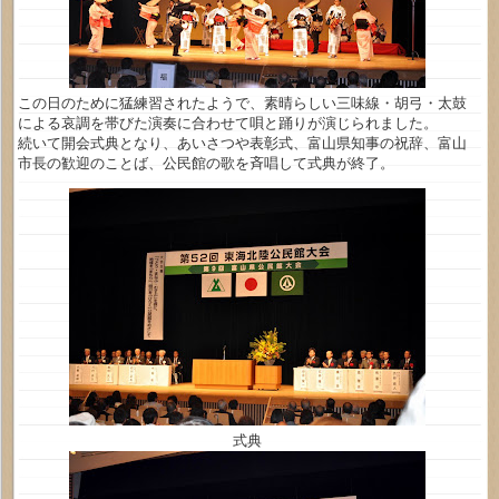
この日のために猛練習されたようで、素晴らしい三味線・胡弓・太鼓
による哀調を帯びた演奏に合わせて唄と踊りが演じられました。
続いて開会式典となり、あいさつや表彰式、富山県知事の祝辞、富山
市長の歓迎のことば、公民館の歌を斉唱して式典が終了。
式典