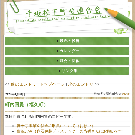
最近の投稿
カレンダー
町会・団体
リンク集
<<
前のエントリ
|
トップページ
|
次のエントリ
>>
投稿者：福久町会 at
05:45
2022年4月20日
町内回覧（福久町）
本日回覧される町内回覧のコピーです。
赤十字事業寄付金の収集について（お願い）
資源ごみ（容器包装プラスチック）の当番さんにお願いです