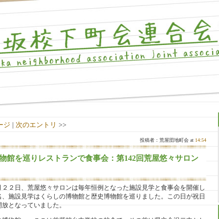
ージ
|
次のエントリ
>>
投稿者：荒屋団地町会 at
14:54
物館を巡りレストランで食事会：第142回荒屋悠々サロン
月２２日、荒屋悠々サロンは毎年恒例となった施設見学と食事会を開催し
名、施設見学はくらしの博物館と歴史博物館を巡りました。この日が祝日
開放となっていました。