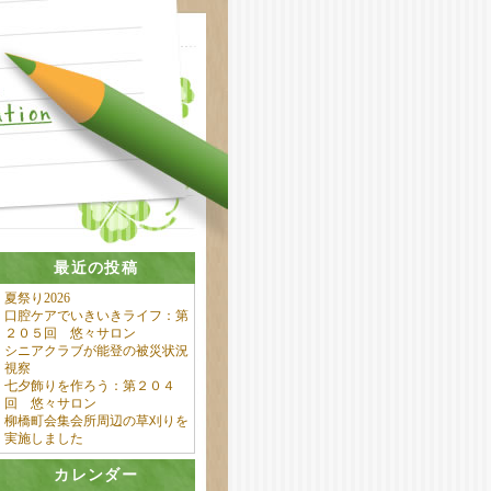
最近の投稿
夏祭り2026
口腔ケアでいきいきライフ：第
２０５回 悠々サロン
シニアクラブが能登の被災状況
視察
七夕飾りを作ろう：第２０４
回 悠々サロン
柳橋町会集会所周辺の草刈りを
実施しました
カレンダー