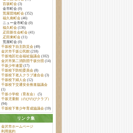
百坂町会
(3)
金市町会 (0)
荒屋団地町会
(352)
福久南町会
(46)
ニュー金市町会 (0)
福久町会
(136)
疋田新生会町会
(41)
疋田東町会
(11)
荒屋町会 (0)
千坂校下自主防災会
(49)
金沢市千坂公民館
(218)
千坂地区社会福祉協議会
(102)
金沢市第二消防団千坂分団
(14)
千坂少年連盟
(17)
千坂校下防犯委員会
(8)
千坂校下老人クラブ連合会
(3)
千坂校下婦人会
(12)
千坂校下交通安全推進協議会
(1)
千坂小学校（育友会）
(5)
千坂児童館（のびのびクラブ）
(94)
千坂校下青少年育成協議会
(19)
リンク集
金沢市ホームページ
利用規約