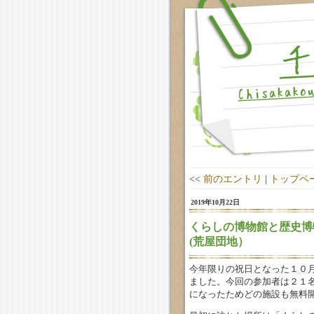
<<
前のエントリ
|
トップペ
2019年10月22日
くらしの博物館と歴史博
(荒屋団地）
今年限りの祝日となった１０
ました。今回の参加者は２１
になったためどの施設も無料