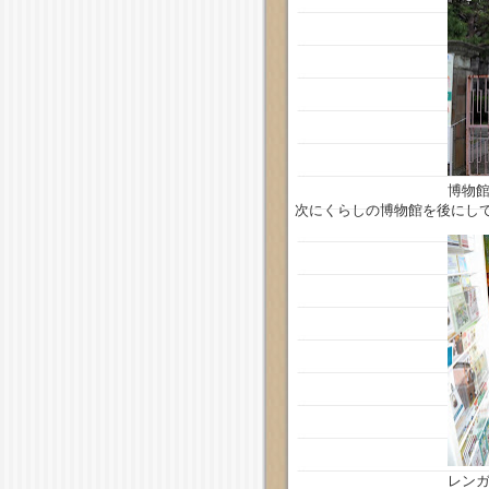
博物
次にくらしの博物館を後にし
レン