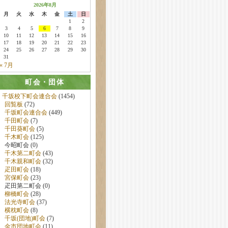
2026年8月
月
火
水
木
金
土
日
1
2
3
4
5
6
7
8
9
10
11
12
13
14
15
16
17
18
19
20
21
22
23
24
25
26
27
28
29
30
31
« 7月
町会・団体
千坂校下町会連合会
(1454)
回覧板
(72)
千坂町会連合会
(449)
千田町会
(7)
千田葵町会
(5)
千木町会
(125)
今昭町会 (0)
千木第二町会
(43)
千木親和町会
(32)
疋田町会
(18)
宮保町会
(23)
疋田第二町会 (0)
柳橋町会
(28)
法光寺町会
(37)
横枕町会
(8)
千坂(団地)町会
(7)
金市団地町会
(11)