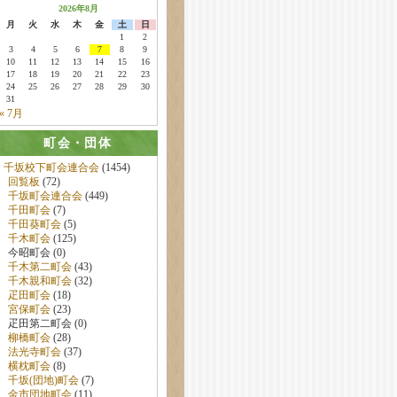
2026年8月
月
火
水
木
金
土
日
1
2
3
4
5
6
7
8
9
10
11
12
13
14
15
16
17
18
19
20
21
22
23
24
25
26
27
28
29
30
31
« 7月
町会・団体
千坂校下町会連合会
(1454)
回覧板
(72)
千坂町会連合会
(449)
千田町会
(7)
千田葵町会
(5)
千木町会
(125)
今昭町会 (0)
千木第二町会
(43)
千木親和町会
(32)
疋田町会
(18)
宮保町会
(23)
疋田第二町会 (0)
柳橋町会
(28)
法光寺町会
(37)
横枕町会
(8)
千坂(団地)町会
(7)
金市団地町会
(11)