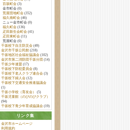
百坂町会
(3)
金市町会 (0)
荒屋団地町会
(352)
福久南町会
(46)
ニュー金市町会 (0)
福久町会
(136)
疋田新生会町会
(41)
疋田東町会
(11)
荒屋町会 (0)
千坂校下自主防災会
(49)
金沢市千坂公民館
(218)
千坂地区社会福祉協議会
(102)
金沢市第二消防団千坂分団
(14)
千坂少年連盟
(17)
千坂校下防犯委員会
(8)
千坂校下老人クラブ連合会
(3)
千坂校下婦人会
(12)
千坂校下交通安全推進協議会
(1)
千坂小学校（育友会）
(5)
千坂児童館（のびのびクラブ）
(94)
千坂校下青少年育成協議会
(19)
リンク集
金沢市ホームページ
利用規約