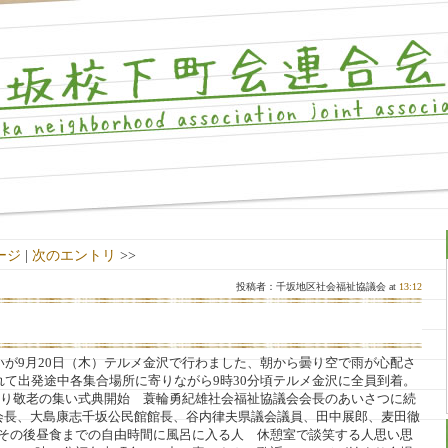
ージ
|
次のエントリ
>>
投稿者：千坂地区社会福祉協議会 at
13:12
いが9月20日（木）テルメ金沢で行わました、朝から曇り空で雨が心配さ
れて出発途中各集合場所に寄りながら9時30分頃テルメ金沢に全員到着。
時より敬老の集い式典開始 蓑輪勇紀雄社会福祉協議会会長のあいさつに続
会長、大島康志千坂公民館館長、谷内律夫県議会議員、田中展郎、麦田徹
 その後昼食までの自由時間に風呂に入る人 休憩室で談笑する人思い思