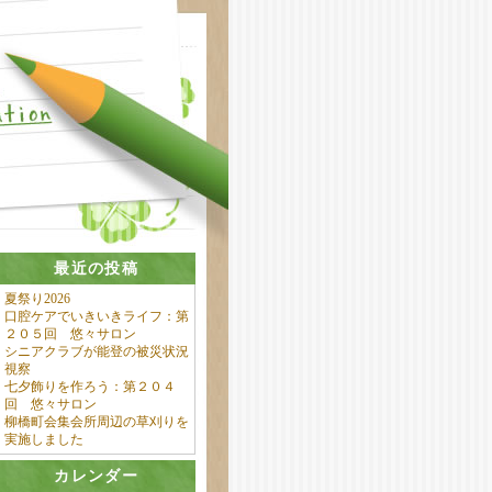
最近の投稿
夏祭り2026
口腔ケアでいきいきライフ：第
２０５回 悠々サロン
シニアクラブが能登の被災状況
視察
七夕飾りを作ろう：第２０４
回 悠々サロン
柳橋町会集会所周辺の草刈りを
実施しました
カレンダー