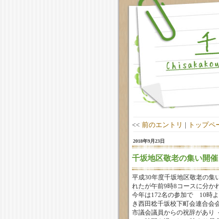
<<
前のエントリ
|
トップペ
2018年9月23日
千坂地区敬老の集い開催
平成30年度千坂地区敬老の集
れたが午前9時8コースに分か
今年は172名の参加で 10
き西田稔千坂校下町会連合会
市議会議員からの祝辞があり