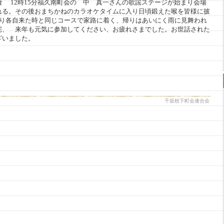
食 12時15分福久南町会の 中 真一さんの歌謡ステージが始まり会場
れる。その後おまちかねのカラオケタイムに入り日頃鍛えた喉を皆様に披
なり各自来た時と同じコースで家路に着く、帰りはあいにく雨に見舞われ
宅、 来年も元気に参加してください、お疲れさまでした。お世話された
ざいました。
千坂校下町会連合会