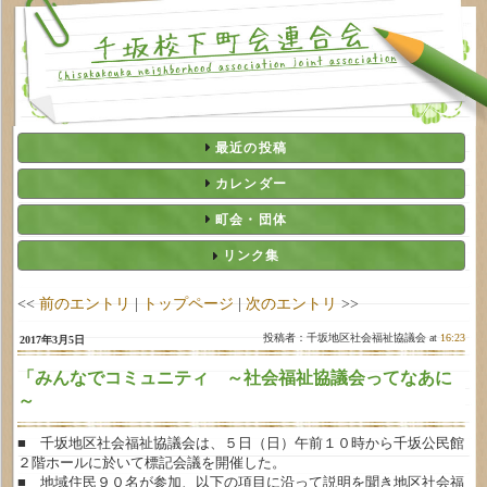
最近の投稿
カレンダー
町会・団体
リンク集
<<
前のエントリ
|
トップページ
|
次のエントリ
>>
投稿者：千坂地区社会福祉協議会 at
16:23
2017年3月5日
「みんなでコミュニティ ～社会福祉協議会ってなあに
～
■ 千坂地区社会福祉協議会は、５日（日）午前１０時から千坂公民館
２階ホールに於いて標記会議を開催した。
■ 地域住民９０名が参加、以下の項目に沿って説明を聞き地区社会福