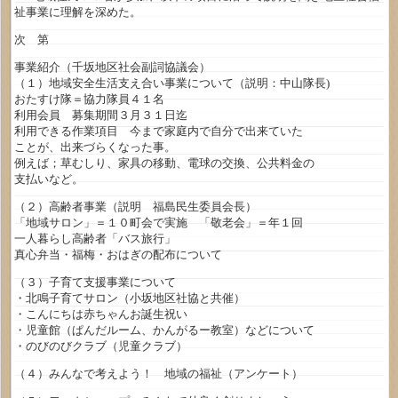
祉事業に理解を深めた。
次 第
事業紹介（千坂地区社会副詞協議会）
（１）地域安全生活支え合い事業について（説明：中山隊長)
おたすけ隊＝協力隊員４１名
利用会員 募集期間３月３１日迄
利用できる作業項目 今まで家庭内で自分で出来ていた
ことが、出来づらくなった事。
例えば；草むしり、家具の移動、電球の交換、公共料金の
支払いなど。
（２）高齢者事業（説明 福島民生委員会長）
「地域サロン」＝１０町会で実施 「敬老会」＝年１回
一人暮らし高齢者「バス旅行」
真心弁当・福梅・おはぎの配布について
（３）子育て支援事業について
・北鳴子育てサロン（小坂地区社協と共催）
・こんにちは赤ちゃんお誕生祝い
・児童館（ぱんだルーム、かんがるー教室）などについて
・のびのびクラブ（児童クラブ）
（４）みんなで考えよう！ 地域の福祉（アンケート）