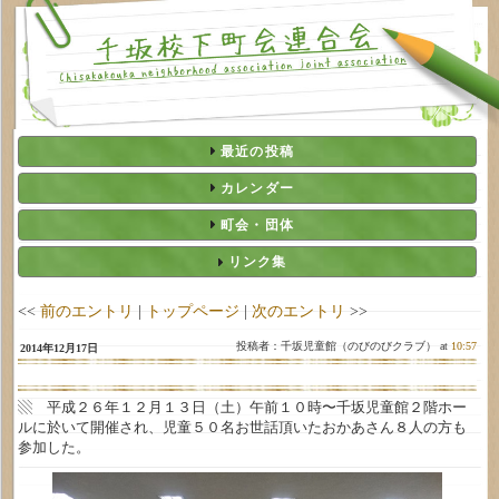
最近の投稿
カレンダー
町会・団体
リンク集
<<
前のエントリ
|
トップページ
|
次のエントリ
>>
投稿者：千坂児童館（のびのびクラブ） at
10:57
2014年12月17日
▧ 平成２６年１２月１３日（土）午前１０時〜千坂児童館２階ホー
ルに於いて開催され、児童５０名お世話頂いたおかあさん８人の方も
参加した。