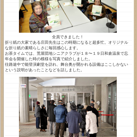
全員できました！
折り紙の大家である庄田先生はこの時期になると超多忙。オリジナル
な折り紙の素晴らしさに毎回感心します。
お茶タイムでは、荒屋団地シニアクラブが１８〜１９日和倉温泉で忘
年会を開催した時の模様を写真で紹介しました。
往路途中で能登演劇堂を訪れ、舞台奥が開かれる設備はここしかない
という説明があったことなどを話しました。