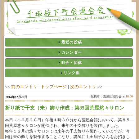
最近の投稿
カレンダー
町会・団体
リンク集
<<
前のエントリ
|
トップページ
|
次のエントリ
>>
投稿者：荒屋団地町会 at
18:00
2014年12月20日
折り紙で干支（未）飾り作成：第85回荒屋悠々サロン
本日（１２月２０日）午後１時３０分から荒屋会館において、第８５
回荒屋悠々サロンが開催され、来年の干支飾りを製作しました。
毎年１２月の悠々サロンでは来年の干支飾りを製作していますが、今
回は未の飾りを製作することになり、講師に山田絹子さんをお招きし