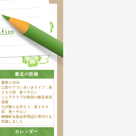
最近の投稿
夏祭り2026
口腔ケアでいきいきライフ：第
２０５回 悠々サロン
シニアクラブが能登の被災状況
視察
七夕飾りを作ろう：第２０４
回 悠々サロン
柳橋町会集会所周辺の草刈りを
実施しました
カレンダー