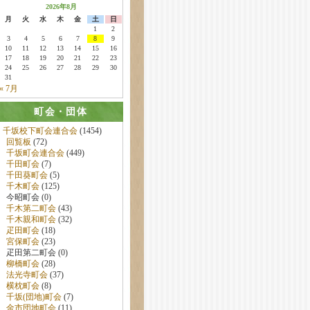
2026年8月
月
火
水
木
金
土
日
1
2
3
4
5
6
7
8
9
10
11
12
13
14
15
16
17
18
19
20
21
22
23
24
25
26
27
28
29
30
31
« 7月
町会・団体
千坂校下町会連合会
(1454)
回覧板
(72)
千坂町会連合会
(449)
千田町会
(7)
千田葵町会
(5)
千木町会
(125)
今昭町会 (0)
千木第二町会
(43)
千木親和町会
(32)
疋田町会
(18)
宮保町会
(23)
疋田第二町会 (0)
柳橋町会
(28)
法光寺町会
(37)
横枕町会
(8)
千坂(団地)町会
(7)
金市団地町会
(11)