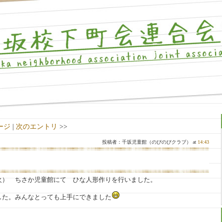
ージ
|
次のエントリ
>>
投稿者：千坂児童館（のびのびクラブ） at
14:43
火） ちさか児童館にて ひな人形作りを行いました。
した。みんなとっても上手にできました