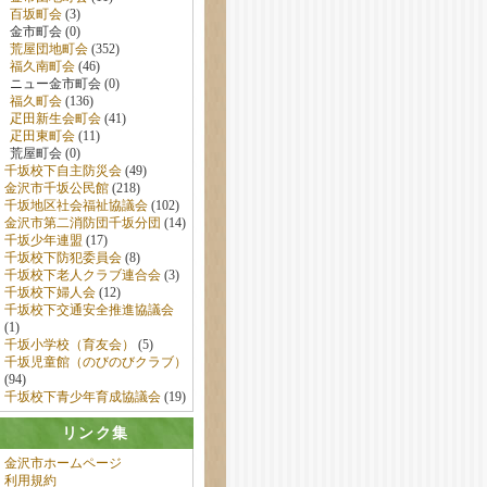
百坂町会
(3)
金市町会 (0)
荒屋団地町会
(352)
福久南町会
(46)
ニュー金市町会 (0)
福久町会
(136)
疋田新生会町会
(41)
疋田東町会
(11)
荒屋町会 (0)
千坂校下自主防災会
(49)
金沢市千坂公民館
(218)
千坂地区社会福祉協議会
(102)
金沢市第二消防団千坂分団
(14)
千坂少年連盟
(17)
千坂校下防犯委員会
(8)
千坂校下老人クラブ連合会
(3)
千坂校下婦人会
(12)
千坂校下交通安全推進協議会
(1)
千坂小学校（育友会）
(5)
千坂児童館（のびのびクラブ）
(94)
千坂校下青少年育成協議会
(19)
リンク集
金沢市ホームページ
利用規約