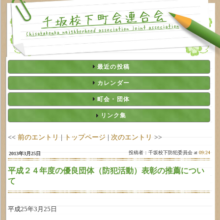
最近の投稿
カレンダー
町会・団体
リンク集
<<
前のエントリ
|
トップページ
|
次のエントリ
>>
投稿者：千坂校下防犯委員会 at
09:24
2013年3月25日
平成２４年度の優良団体（防犯活動）表彰の推薦につい
て
平成25年3月25日