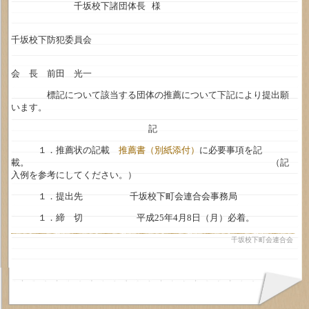
千坂校下諸団体長 様
千坂校下防犯委員会
会 長 前田 光一
標記について該当する団体の推薦について下記により提出願
います。
記
１．推薦状の記載
推薦書（別紙添付）
に必要事項を記
載。 （記
入例を参考にしてください。）
１．提出先 千坂校下町会連合会事務局
１．締 切 平成25年4月8日（月）必着。
千坂校下町会連合会