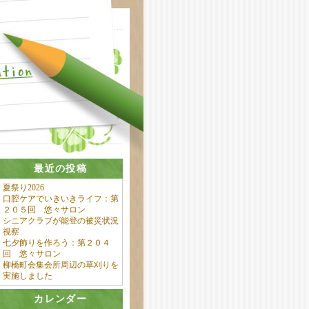
最近の投稿
夏祭り2026
口腔ケアでいきいきライフ：第
２０５回 悠々サロン
シニアクラブが能登の被災状況
視察
七夕飾りを作ろう：第２０４
回 悠々サロン
柳橋町会集会所周辺の草刈りを
実施しました
カレンダー