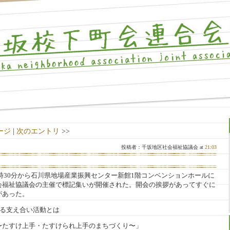
ージ
|
次のエントリ
>>
投稿者：千坂地区社会福祉協議会 at
21:03
後1時30分から石川県地場産業振興センター新館1階コンベンションホールに
会福祉協議会の主催で標記集いが開催された。開会の挨拶があってすぐに
があった。
ける支え合い活動とは
すけられ上手のまちづくり〜」