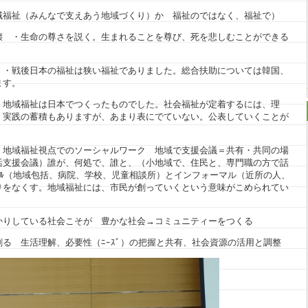
福祉（みんなで支えあう地域づくり）か 福祉のではなく、福祉で）
壊 ・生命の尊さを説く。生まれることを尊び、死を悲しむことができる
 ・戦後日本の福祉は狭い福祉でありました。総合扶助については韓国、
ます。
・地域福祉は日本でつくったものでした。社会福祉が定着するには、理
、実践の蓄積もありますが、あまり表にでていない。公表していくことが
・地域福祉視点でのソーシャルワーク 地域で支援会議＝共有・共同の場
活支援会議）誰が、何処で、誰と、（小地域で、住民と、専門職の方で話
ﾏﾙ（地域包括、病院、学校、児童相談所）とインフォーマル（近所の人、
りをなくす。地域福祉には、市民が創っていくという意味がこめられてい
かりしている社会こそが 豊かな社会→コミュニティーをつくる
る 生活理解、必要性（ﾆｰｽﾞ）の把握と共有、社会資源の活用と調整