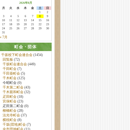
2026年8月
月
火
水
木
金
土
日
1
2
3
4
5
6
7
8
9
10
11
12
13
14
15
16
17
18
19
20
21
22
23
24
25
26
27
28
29
30
31
« 7月
町会・団体
千坂校下町会連合会
(1454)
回覧板
(72)
千坂町会連合会
(449)
千田町会
(7)
千田葵町会
(5)
千木町会
(125)
今昭町会 (0)
千木第二町会
(43)
千木親和町会
(32)
疋田町会
(18)
宮保町会
(23)
疋田第二町会 (0)
柳橋町会
(28)
法光寺町会
(37)
横枕町会
(8)
千坂(団地)町会
(7)
金市団地町会
(11)