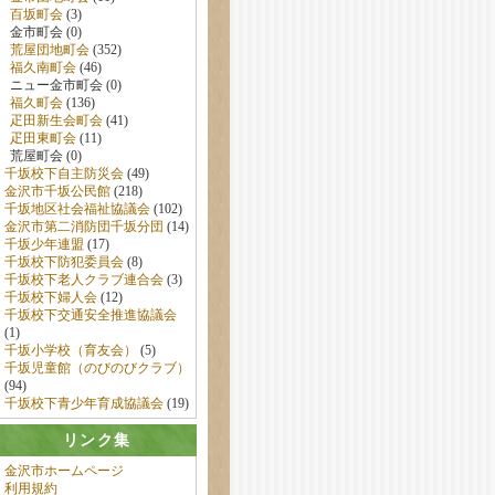
百坂町会
(3)
金市町会 (0)
荒屋団地町会
(352)
福久南町会
(46)
ニュー金市町会 (0)
福久町会
(136)
疋田新生会町会
(41)
疋田東町会
(11)
荒屋町会 (0)
千坂校下自主防災会
(49)
金沢市千坂公民館
(218)
千坂地区社会福祉協議会
(102)
金沢市第二消防団千坂分団
(14)
千坂少年連盟
(17)
千坂校下防犯委員会
(8)
千坂校下老人クラブ連合会
(3)
千坂校下婦人会
(12)
千坂校下交通安全推進協議会
(1)
千坂小学校（育友会）
(5)
千坂児童館（のびのびクラブ）
(94)
千坂校下青少年育成協議会
(19)
リンク集
金沢市ホームページ
利用規約