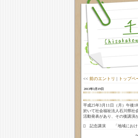
<<
前のエントリ
|
トップペ
2013年3月19日
平成25年3月11日（月）午
於いて社会福祉法人石川県社
活動発表があり、その後講演
□ 記念講演
「地域にお
〜たすけ上手・た