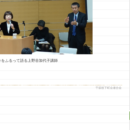
って語る
上野谷加代子講師
千坂校下町会連合会