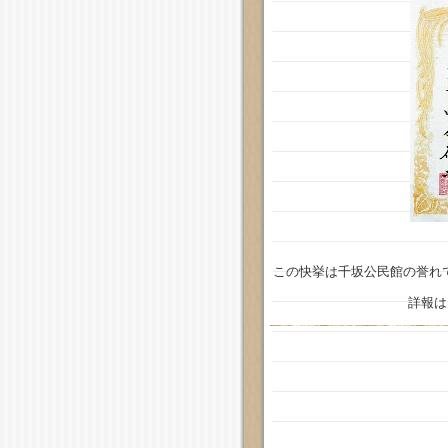
この快挙は千坂公民館の誉れ
詳報は