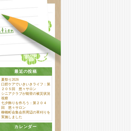
最近の投稿
夏祭り2026
口腔ケアでいきいきライフ：第
２０５回 悠々サロン
シニアクラブが能登の被災状況
視察
七夕飾りを作ろう：第２０４
回 悠々サロン
柳橋町会集会所周辺の草刈りを
実施しました
カレンダー