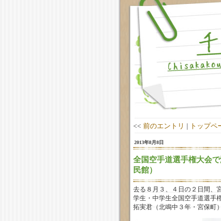
<<
前のエントリ
|
トップペ
2013年8月8日
全国空手道選手権大会で
民館）
去る８月３、４日の２日間、
学生・中学生全国空手道選手
拓実君（北鳴中３年・宮保町