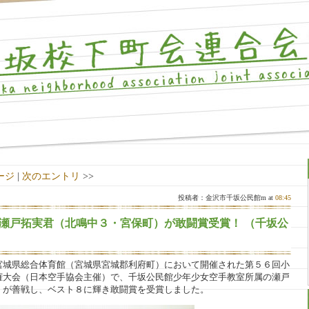
ージ
|
次のエントリ
>>
投稿者：金沢市千坂公民館m at
08:45
瀬戸拓実君（北鳴中３・宮保町）が敢闘賞受賞！ （千坂公
宮城県総合体育館（宮城県宮城郡利府町）において開催された第５６回小
権大会（日本空手協会主催）で、千坂公民館少年少女空手教室所属の瀬戸
）が善戦し、ベスト８に輝き敢闘賞を受賞しました。