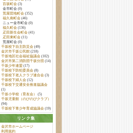
百坂町会
(3)
金市町会 (0)
荒屋団地町会
(352)
福久南町会
(46)
ニュー金市町会 (0)
福久町会
(136)
疋田新生会町会
(41)
疋田東町会
(11)
荒屋町会 (0)
千坂校下自主防災会
(49)
金沢市千坂公民館
(218)
千坂地区社会福祉協議会
(102)
金沢市第二消防団千坂分団
(14)
千坂少年連盟
(17)
千坂校下防犯委員会
(8)
千坂校下老人クラブ連合会
(3)
千坂校下婦人会
(12)
千坂校下交通安全推進協議会
(1)
千坂小学校（育友会）
(5)
千坂児童館（のびのびクラブ）
(94)
千坂校下青少年育成協議会
(19)
リンク集
金沢市ホームページ
利用規約