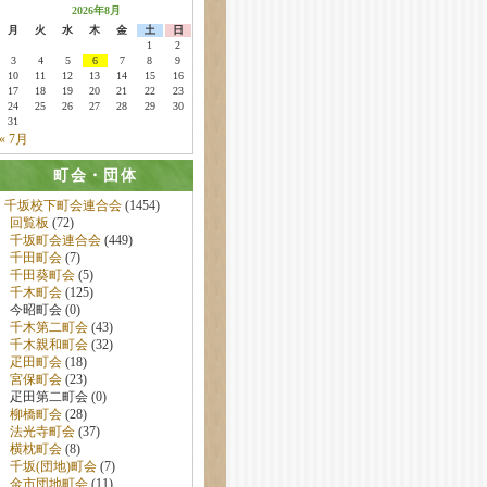
2026年8月
月
火
水
木
金
土
日
1
2
3
4
5
6
7
8
9
10
11
12
13
14
15
16
17
18
19
20
21
22
23
24
25
26
27
28
29
30
31
« 7月
町会・団体
千坂校下町会連合会
(1454)
回覧板
(72)
千坂町会連合会
(449)
千田町会
(7)
千田葵町会
(5)
千木町会
(125)
今昭町会 (0)
千木第二町会
(43)
千木親和町会
(32)
疋田町会
(18)
宮保町会
(23)
疋田第二町会 (0)
柳橋町会
(28)
法光寺町会
(37)
横枕町会
(8)
千坂(団地)町会
(7)
金市団地町会
(11)