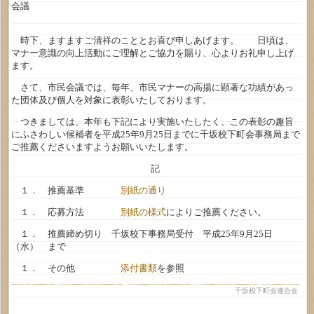
会議
時下、ますますご清祥のこととお喜び申しあげます。 日頃は、
マナー意識の向上活動にご理解とご協力を賜り、心よりお礼申し上げ
ます。
さて、市民会議では、毎年、市民マナーの高揚に顕著な功績があっ
た団体及び個人を対象に表彰いたしております。
つきましては、本年も下記により実施いたしたく、この表彰の趣旨
にふさわしい候補者を平成25年9月25日までに千坂校下町会事務局まで
ご推薦くださいますようお願いいたします。
記
１． 推薦基準
別紙の通り
１． 応募方法
別紙の様式
によりご推薦ください。
１． 推薦締め切り 千坂校下事務局受付 平成25年9月25日
（水） まで
１． その他
添付書類
を参照
千坂校下町会連合会