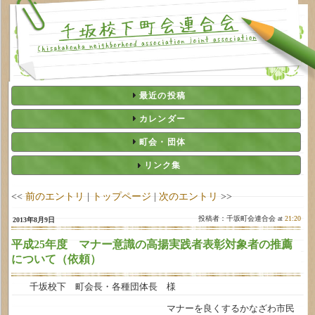
最近の投稿
カレンダー
町会・団体
リンク集
<<
前のエントリ
|
トップページ
|
次のエントリ
>>
投稿者：千坂町会連合会 at
21:20
2013年8月9日
平成25年度 マナー意識の高揚実践者表彰対象者の推薦
について（依頼）
千坂校下 町会長・各種団体長 様
マナーを良くするかなざわ市民