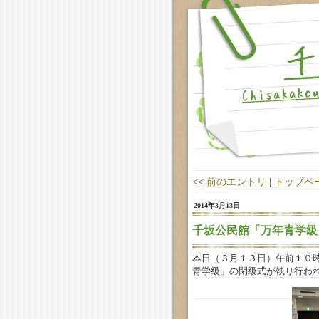
<<
前のエントリ
|
トップペ
2014年3月13日
千坂公民館「万年青学級
本日（３月１３日）午前１０
青学級」の閉級式が執り行わ