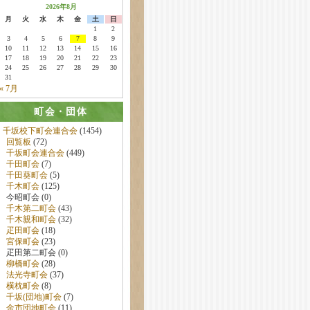
2026年8月
月
火
水
木
金
土
日
1
2
3
4
5
6
7
8
9
10
11
12
13
14
15
16
17
18
19
20
21
22
23
24
25
26
27
28
29
30
31
« 7月
町会・団体
千坂校下町会連合会
(1454)
回覧板
(72)
千坂町会連合会
(449)
千田町会
(7)
千田葵町会
(5)
千木町会
(125)
今昭町会 (0)
千木第二町会
(43)
千木親和町会
(32)
疋田町会
(18)
宮保町会
(23)
疋田第二町会 (0)
柳橋町会
(28)
法光寺町会
(37)
横枕町会
(8)
千坂(団地)町会
(7)
金市団地町会
(11)