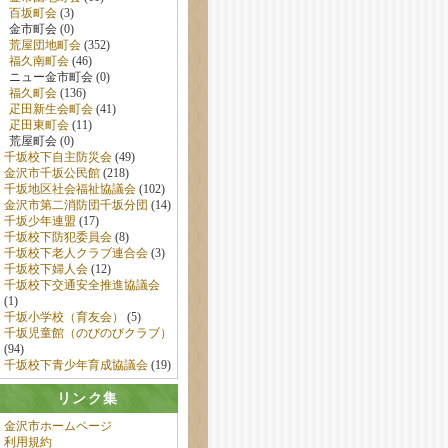
百坂町会
(3)
金市町会 (0)
荒屋団地町会
(352)
福久南町会
(46)
ニュー金市町会 (0)
福久町会
(136)
疋田新生会町会
(41)
疋田東町会
(11)
荒屋町会 (0)
千坂校下自主防災会
(49)
金沢市千坂公民館
(218)
千坂地区社会福祉協議会
(102)
金沢市第二消防団千坂分団
(14)
千坂少年連盟
(17)
千坂校下防犯委員会
(8)
千坂校下老人クラブ連合会
(3)
千坂校下婦人会
(12)
千坂校下交通安全推進協議会
(1)
千坂小学校（育友会）
(5)
千坂児童館（のびのびクラブ）
(94)
千坂校下青少年育成協議会
(19)
リンク集
金沢市ホームページ
利用規約