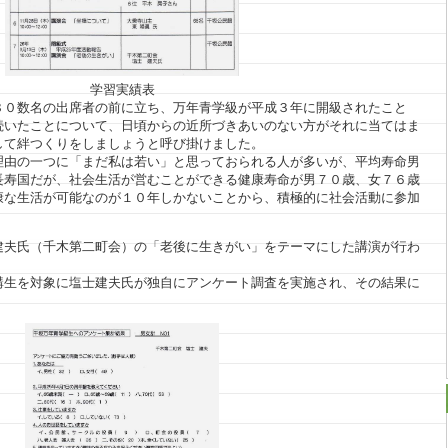
学習実績表
８０数名の出席者の前に立ち、万年青学級が平成３年に開級されたこと
続いたことについて、日頃からの近所づきあいのない方がそれに当てはま
して絆つくりをしましょうと呼び掛けました。
理由の一つに「まだ私は若い」と思っておられる人が多いが、平均寿命男
長寿国だが、社会生活が営むことができる健康寿命が男７０歳、女７６歳
康な生活が可能なのが１０年しかないことから、積極的に社会活動に参加
。
建夫氏（千木第二町会）の「老後に生きがい」をテーマにした講演が行わ
講生を対象に塩士建夫氏が独自にアンケート調査を実施され、その結果に