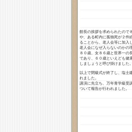
館長の挨拶を求められたので
や、ある町内に孤独死が２件
ることから、老人会等に加入
老人会になぜ入らないのかの
８０歳、女８６歳と世界一の
であり、６０歳といえども健
しましょうと呼び掛けました
以上で閉級式が終了し、塩士
れました。
講演に先立ち、万年青学級受
ついて報告が行われました。