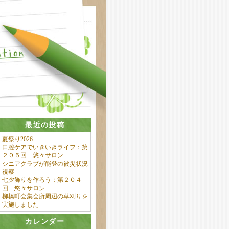
最近の投稿
夏祭り2026
口腔ケアでいきいきライフ：第
２０５回 悠々サロン
シニアクラブが能登の被災状況
視察
七夕飾りを作ろう：第２０４
回 悠々サロン
柳橋町会集会所周辺の草刈りを
実施しました
カレンダー