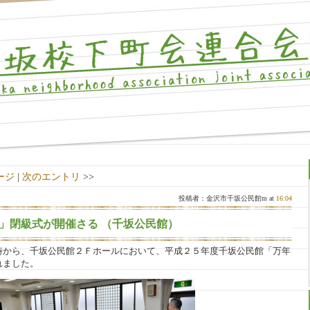
ージ
|
次のエントリ
>>
投稿者：金沢市千坂公民館m at
16:04
」閉級式が開催さる （千坂公民館）
時から、千坂公民館２Ｆホールにおいて、平成２５年度千坂公民館「万年
れました。