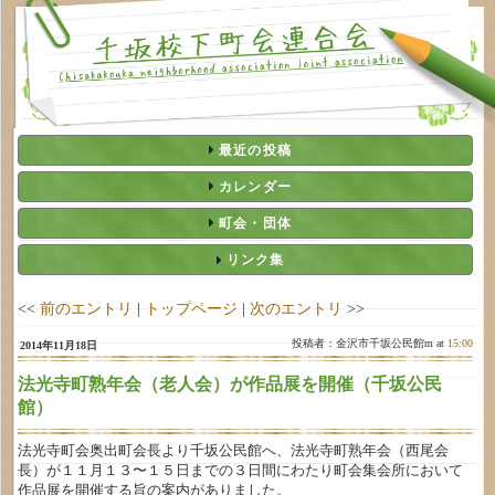
最近の投稿
カレンダー
町会・団体
リンク集
<<
前のエントリ
|
トップページ
|
次のエントリ
>>
投稿者：金沢市千坂公民館m at
15:00
2014年11月18日
法光寺町熟年会（老人会）が作品展を開催（千坂公民
館）
法光寺町会奥出町会長より千坂公民館へ、法光寺町熟年会（西尾会
長）が１１月１３〜１５日までの３日間にわたり町会集会所において
作品展を開催する旨の案内がありました。