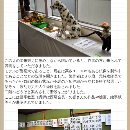
この犬の出来栄えに感心しながら眺めていると、作者の方が来られて
説明をしていただきました。
モデルが警察犬であること、現在は高さ１．６ｍもある仏像を製作中
であることなどの説明を聞きました。製作者は８６歳、元特攻隊員で
あったがゼロ戦の飛行状況が不調のため沖縄からやむを得ず帰還した
話等々、波乱万丈の人生経験を話されました。
二階へどうぞと案内されて階段を上がりました。
ここには習字教室（講師は西尾会長）の皆さんの作品や絵画、絵手紙
等々が展示されていました。