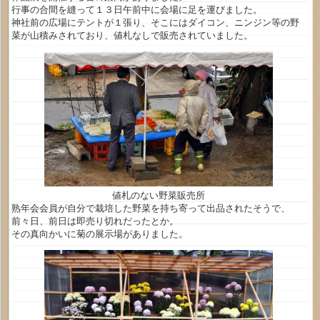
行事の合間を縫って１３日午前中に会場に足を運びました。
神社前の広場にテントが１張り、そこにはダイコン、ニンジン等の野
菜が山積みされており、値札なしで販売されていました。
値札のない野菜販売所
熟年会会員が自分で栽培した野菜を持ち寄って出品されたそうで、
前々日、前日は即売り切れだったとか。
その真向かいに菊の展示場がありました。