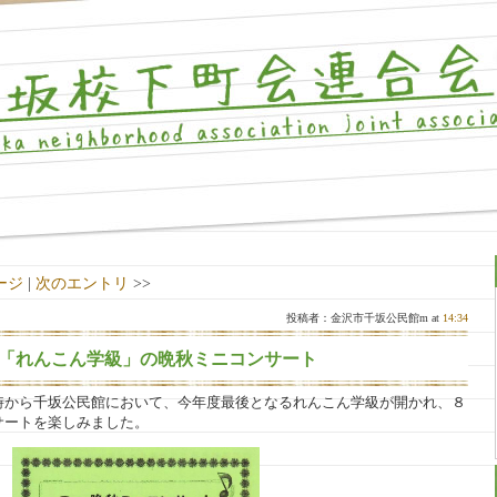
ージ
|
次のエントリ
>>
投稿者：金沢市千坂公民館m at
14:34
「れんこん学級」の晩秋ミニコンサート
時から千坂公民館において、今年度最後となるれんこん学級が開かれ、８
サートを楽しみました。