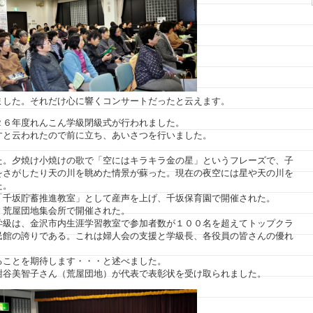
ました。それだけ心に響くコンサートだったと云えます。
２６年度れんこん学級閉級式が行われました。
すと云われたので前に立ち、あいさつを行いました。
た。夕焼け小焼けの歌で「空にはキラキラ金の星」というフレーズで、子
をさがしたり天の川を眺めた情景が蘇った。現在の夜空には星や天の川を
た。
「千坂貯蓄推進教室」として産声を上げ、千坂保育園で開催された。
、荒屋団地集会所で開催された。
学級は、金沢市内生涯学習教室で参加者数が１００名を超えてトップクラ
民館の誇りである。これは婦人会の支援と学級長、各役員の皆さんの優れ
ることを期待します・・・と述べました。
紺谷美智子さん（荒屋団地）が代表で表彰状を受け取られました。