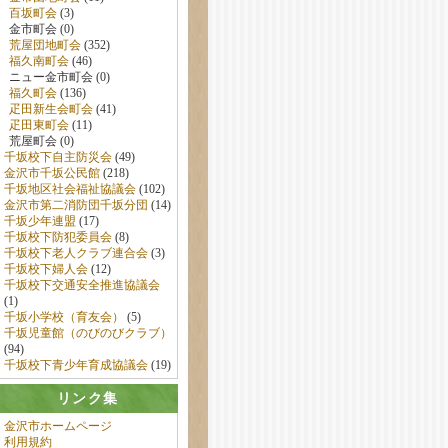
百坂町会
(3)
金市町会 (0)
荒屋団地町会
(352)
福久南町会
(46)
ニュー金市町会 (0)
福久町会
(136)
疋田新生会町会
(41)
疋田東町会
(11)
荒屋町会 (0)
千坂校下自主防災会
(49)
金沢市千坂公民館
(218)
千坂地区社会福祉協議会
(102)
金沢市第二消防団千坂分団
(14)
千坂少年連盟
(17)
千坂校下防犯委員会
(8)
千坂校下老人クラブ連合会
(3)
千坂校下婦人会
(12)
千坂校下交通安全推進協議会
(1)
千坂小学校（育友会）
(5)
千坂児童館（のびのびクラブ）
(94)
千坂校下青少年育成協議会
(19)
リンク集
金沢市ホームページ
利用規約