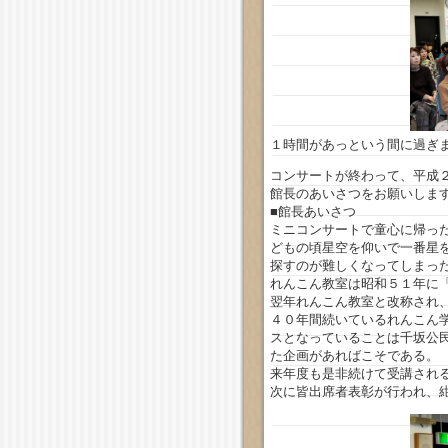
１時間があっという間に過ぎ
コンサートが終わって、平成
館長のあいさつをお願いしま
■館長あいさつ
ミニコンサートで童心に帰っ
どもの頃星空を仰いで一番星
探すのが難しくなってしまっ
れんこん教室は昭和５１年に
翌年れんこん教室と改称され
４０年間続いているれんこん
スとなっていることは千坂公
た企画があればこそである。
来年度も是非続けて受講され
次に皆出席者表彰が行われ、