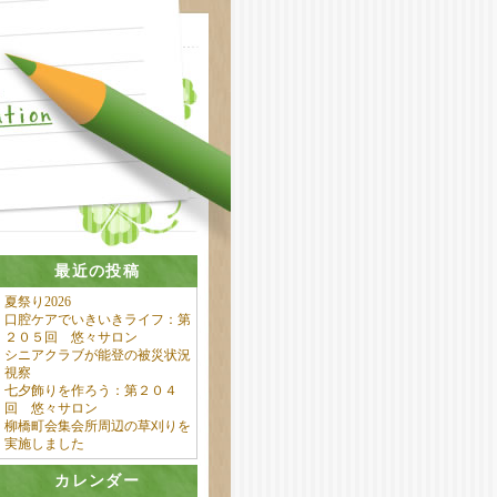
最近の投稿
夏祭り2026
口腔ケアでいきいきライフ：第
２０５回 悠々サロン
シニアクラブが能登の被災状況
視察
七夕飾りを作ろう：第２０４
回 悠々サロン
柳橋町会集会所周辺の草刈りを
実施しました
カレンダー