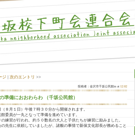
ージ
|
次のエントリ
>>
投稿者：金沢市千坂公民館m at
12:02
の準備におおわらわ （千坂公民館）
日（８月１日）午後７時３０分から開催されます。
民館委員が一丸となって準備を進めています。
りの練習が行われ、約５０数名の大人と子供たちが練習に励みました。
会の先生に依頼していましたが、諸般の事情で新保文化部長が務めること