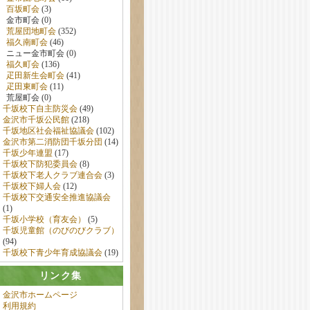
百坂町会
(3)
金市町会 (0)
荒屋団地町会
(352)
福久南町会
(46)
ニュー金市町会 (0)
福久町会
(136)
疋田新生会町会
(41)
疋田東町会
(11)
荒屋町会 (0)
千坂校下自主防災会
(49)
金沢市千坂公民館
(218)
千坂地区社会福祉協議会
(102)
金沢市第二消防団千坂分団
(14)
千坂少年連盟
(17)
千坂校下防犯委員会
(8)
千坂校下老人クラブ連合会
(3)
千坂校下婦人会
(12)
千坂校下交通安全推進協議会
(1)
千坂小学校（育友会）
(5)
千坂児童館（のびのびクラブ）
(94)
千坂校下青少年育成協議会
(19)
リンク集
金沢市ホームページ
利用規約