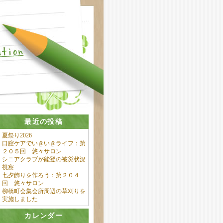
最近の投稿
夏祭り2026
口腔ケアでいきいきライフ：第
２０５回 悠々サロン
シニアクラブが能登の被災状況
視察
七夕飾りを作ろう：第２０４
回 悠々サロン
柳橋町会集会所周辺の草刈りを
実施しました
カレンダー