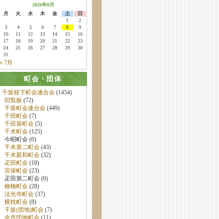
2026年8月
月
火
水
木
金
土
日
1
2
3
4
5
6
7
8
9
10
11
12
13
14
15
16
17
18
19
20
21
22
23
24
25
26
27
28
29
30
31
« 7月
町会・団体
千坂校下町会連合会
(1454)
回覧板
(72)
千坂町会連合会
(449)
千田町会
(7)
千田葵町会
(5)
千木町会
(125)
今昭町会 (0)
千木第二町会
(43)
千木親和町会
(32)
疋田町会
(18)
宮保町会
(23)
疋田第二町会 (0)
柳橋町会
(28)
法光寺町会
(37)
横枕町会
(8)
千坂(団地)町会
(7)
金市団地町会
(11)