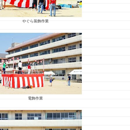
やぐら装飾作業
電飾作業