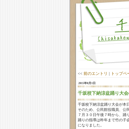
<<
前のエントリ
|
トップペ
2015年8月1日
千坂校下納涼盆踊り大会
千坂校下納涼盆踊り大会が本
そのため、公民館役職員、公
７月３０日午後７時から、踊
踊りの指導は昨年まで竹の子
になりました。