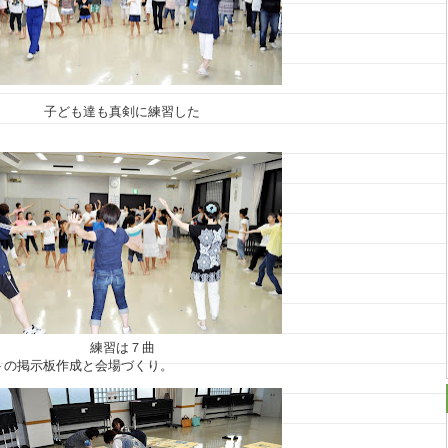
子ども達も真剣に練習した
練習は７曲
トの掲示板作成と会場づくり。