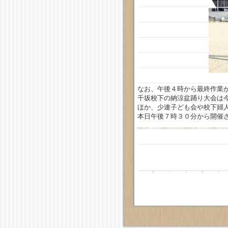
なお、午後４時から最終作業
千坂校下の納涼盆踊り大会は
ほか、少連子ども会や校下婦
本日午後７時３０分から開催