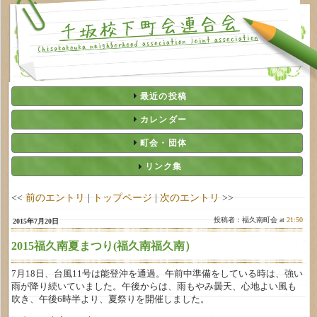
最近の投稿
カレンダー
町会・団体
リンク集
<<
前のエントリ
|
トップページ
|
次のエントリ
>>
投稿者：福久南町会 at
21:50
2015年7月20日
2015福久南夏まつり(福久南福久南）
7月18日、台風11号は能登沖を通過。午前中準備をしている時は、強い
雨が降り続いていました。午後からは、雨もやみ曇天、心地よい風も
吹き、午後6時半より、夏祭りを開催しました。