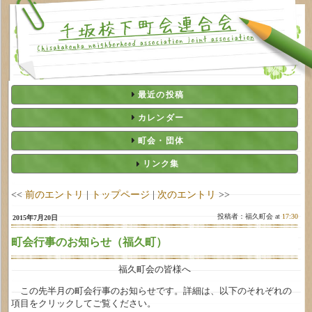
最近の投稿
カレンダー
町会・団体
リンク集
<<
前のエントリ
|
トップページ
|
次のエントリ
>>
投稿者：福久町会 at
17:30
2015年7月20日
町会行事のお知らせ（福久町）
福久町会の皆様へ
この先半月の町会行事のお知らせです。詳細は、以下のそれぞれの
項目をクリックしてご覧ください。