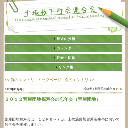
最近の投稿
カレンダー
町会・団体
リンク集
<<
前のエントリ
|
トップページ
|
次のエントリ
>>
投稿者：荒屋団地町会 at
14:46
2012年12月8日
２０１２荒屋団地福寿会の忘年会（荒屋団地）
荒屋団地福寿会は、１２月６〜７日、山代温泉加賀屋宝生亭において
忘年会を開催しました。