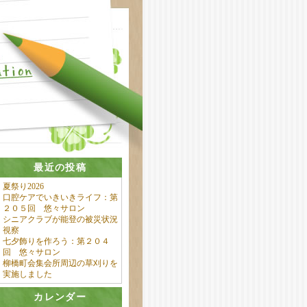
最近の投稿
夏祭り2026
口腔ケアでいきいきライフ：第
２０５回 悠々サロン
シニアクラブが能登の被災状況
視察
七夕飾りを作ろう：第２０４
回 悠々サロン
柳橋町会集会所周辺の草刈りを
実施しました
カレンダー