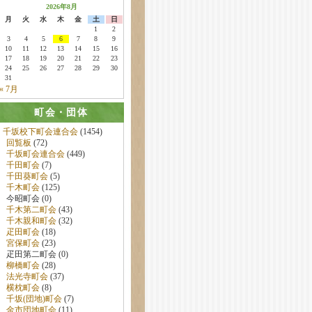
2026年8月
月
火
水
木
金
土
日
1
2
3
4
5
6
7
8
9
10
11
12
13
14
15
16
17
18
19
20
21
22
23
24
25
26
27
28
29
30
31
« 7月
町会・団体
千坂校下町会連合会
(1454)
回覧板
(72)
千坂町会連合会
(449)
千田町会
(7)
千田葵町会
(5)
千木町会
(125)
今昭町会 (0)
千木第二町会
(43)
千木親和町会
(32)
疋田町会
(18)
宮保町会
(23)
疋田第二町会 (0)
柳橋町会
(28)
法光寺町会
(37)
横枕町会
(8)
千坂(団地)町会
(7)
金市団地町会
(11)