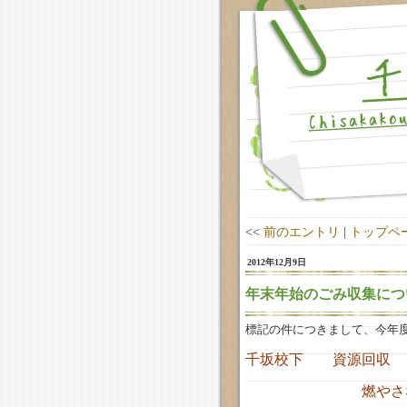
<<
前のエントリ
|
トップペ
2012年12月9日
年末年始のごみ収集につ
標記の件につきまして、今年
千坂校下 資源回
燃やさないごみ