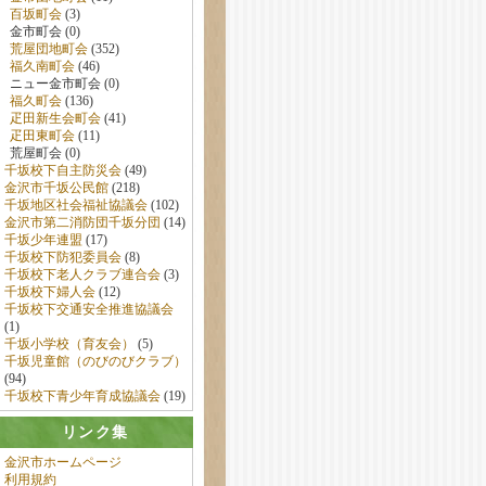
百坂町会
(3)
金市町会 (0)
荒屋団地町会
(352)
福久南町会
(46)
ニュー金市町会 (0)
福久町会
(136)
疋田新生会町会
(41)
疋田東町会
(11)
荒屋町会 (0)
千坂校下自主防災会
(49)
金沢市千坂公民館
(218)
千坂地区社会福祉協議会
(102)
金沢市第二消防団千坂分団
(14)
千坂少年連盟
(17)
千坂校下防犯委員会
(8)
千坂校下老人クラブ連合会
(3)
千坂校下婦人会
(12)
千坂校下交通安全推進協議会
(1)
千坂小学校（育友会）
(5)
千坂児童館（のびのびクラブ）
(94)
千坂校下青少年育成協議会
(19)
リンク集
金沢市ホームページ
利用規約