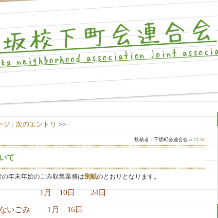
ージ
|
次のエントリ
>>
投稿者：千坂町会連合会 at
21:07
いて
度の年末年始のごみ収集業務は
別紙
のとおりとなります。
収 1月 10日 24日
 1月 16日