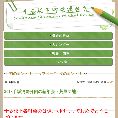
最近の投稿
カレンダー
町会・団体
リンク集
<<
前のエントリ
|
トップページ
|
次のエントリ
>>
投稿者：荒屋団地町会 at
13:39
2013年1月9日
2013千坂消防分団の新年会（荒屋団地）
千坂校下各町会の皆様、明けましておめでとうご
ざいます。