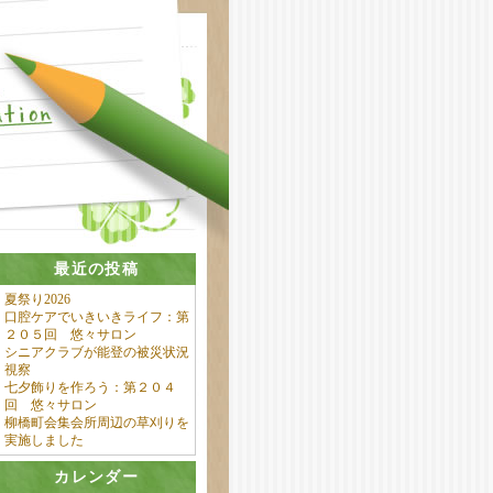
最近の投稿
夏祭り2026
口腔ケアでいきいきライフ：第
２０５回 悠々サロン
シニアクラブが能登の被災状況
視察
七夕飾りを作ろう：第２０４
回 悠々サロン
柳橋町会集会所周辺の草刈りを
実施しました
カレンダー