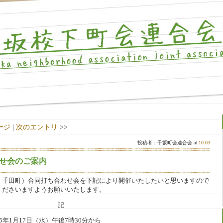
ージ
|
次のエントリ
>>
投稿者：千坂町会連合会 at
10:03
せ会のご案内
、千田町）合同打ち合わせ会を下記により開催いたしたいと思いますので
くださいますようお願いいたします。
記
月17日（水）午後7時30分から