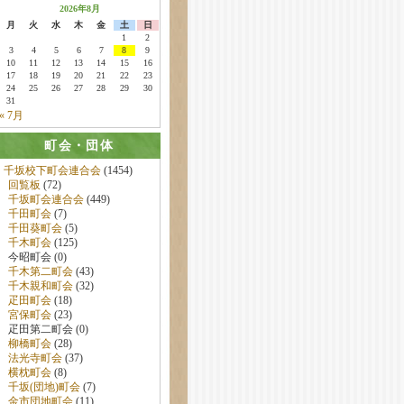
2026年8月
月
火
水
木
金
土
日
1
2
3
4
5
6
7
8
9
10
11
12
13
14
15
16
17
18
19
20
21
22
23
24
25
26
27
28
29
30
31
« 7月
町会・団体
千坂校下町会連合会
(1454)
回覧板
(72)
千坂町会連合会
(449)
千田町会
(7)
千田葵町会
(5)
千木町会
(125)
今昭町会 (0)
千木第二町会
(43)
千木親和町会
(32)
疋田町会
(18)
宮保町会
(23)
疋田第二町会 (0)
柳橋町会
(28)
法光寺町会
(37)
横枕町会
(8)
千坂(団地)町会
(7)
金市団地町会
(11)