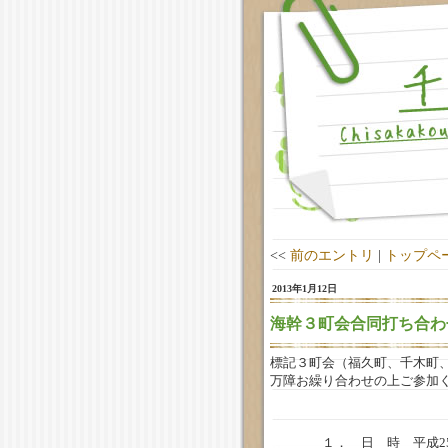
<<
前のエントリ
|
トップペ
2013年1月12日
海幹３町会合同打ち合わ
標記３町会（福久町、千木町
万障お繰り合わせの上ご参加
１． 日 時 平成25年1