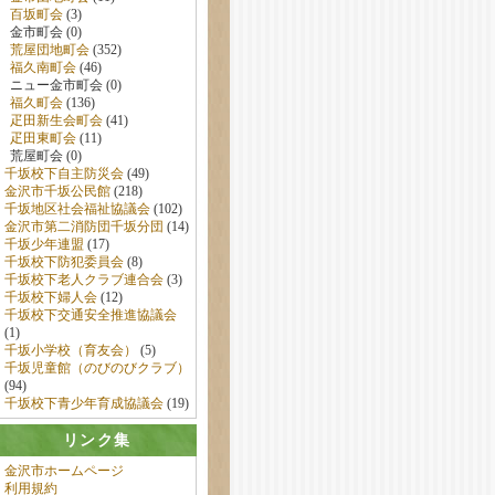
百坂町会
(3)
金市町会 (0)
荒屋団地町会
(352)
福久南町会
(46)
ニュー金市町会 (0)
福久町会
(136)
疋田新生会町会
(41)
疋田東町会
(11)
荒屋町会 (0)
千坂校下自主防災会
(49)
金沢市千坂公民館
(218)
千坂地区社会福祉協議会
(102)
金沢市第二消防団千坂分団
(14)
千坂少年連盟
(17)
千坂校下防犯委員会
(8)
千坂校下老人クラブ連合会
(3)
千坂校下婦人会
(12)
千坂校下交通安全推進協議会
(1)
千坂小学校（育友会）
(5)
千坂児童館（のびのびクラブ）
(94)
千坂校下青少年育成協議会
(19)
リンク集
金沢市ホームページ
利用規約