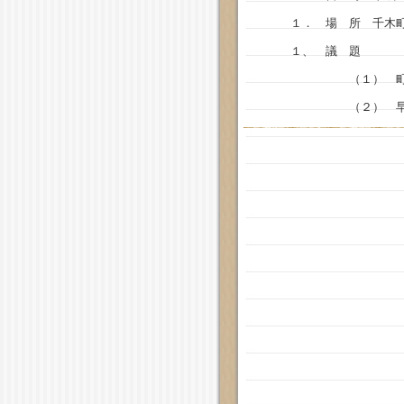
１． 場 所 千木町
１、 議 題
（１） 町会別進
（２） 早期取りま