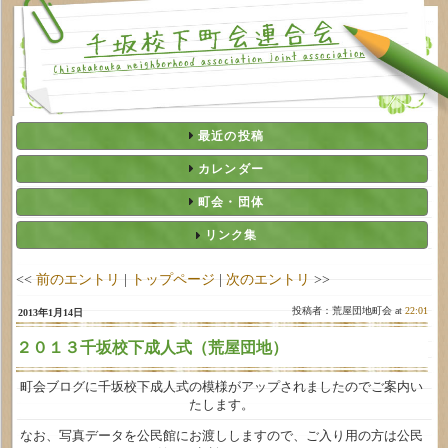
最近の投稿
カレンダー
町会・団体
リンク集
<<
前のエントリ
|
トップページ
|
次のエントリ
>>
投稿者：荒屋団地町会 at
22:01
2013年1月14日
２０１３千坂校下成人式（荒屋団地）
町会ブログに千坂校下成人式の模様がアップされましたのでご案内い
たします。
なお、写真データを公民館にお渡ししますので、ご入り用の方は公民