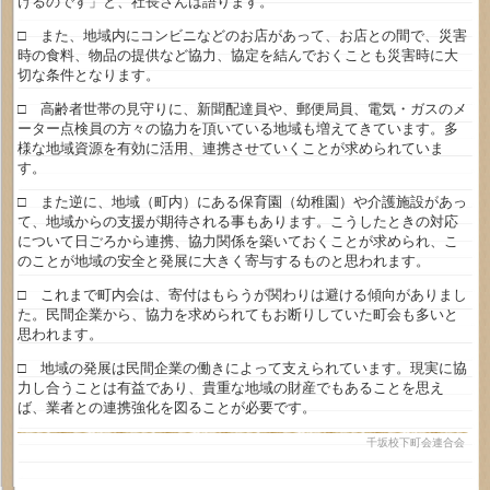
けるのです」と、社長さんは語ります。
□ また、地域内にコンビニなどのお店があって、お店との間で、災害
時の食料、物品の提供など協力、協定を結んでおくことも災害時に大
切な条件となります。
□ 高齢者世帯の見守りに、新聞配達員や、郵便局員、電気・ガスのメ
ーター点検員の方々の協力を頂いている地域も増えてきています。多
様な地域資源を有効に活用、連携させていくことが求められていま
す。
□ また逆に、地域（町内）にある保育園（幼稚園）や介護施設があっ
て、地域からの支援が期待される事もあります。こうしたときの対応
について日ごろから連携、協力関係を築いておくことが求められ、こ
のことが地域の安全と発展に大きく寄与するものと思われます。
□ これまで町内会は、寄付はもらうが関わりは避ける傾向がありまし
た。民間企業から、協力を求められてもお断りしていた町会も多いと
思われます。
□ 地域の発展は民間企業の働きによって支えられています。現実に協
力し合うことは有益であり、貴重な地域の財産でもあることを思え
ば、業者との連携強化を図ることが必要です。
千坂校下町会連合会