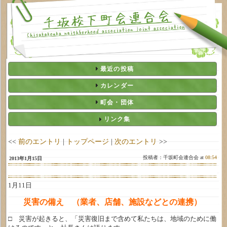
最近の投稿
カレンダー
町会・団体
リンク集
<<
前のエントリ
|
トップページ
|
次のエントリ
>>
投稿者：千坂町会連合会 at
08:54
2013年1月15日
1月11日
災害の備え （業者、店舗、施設などとの連携）
□ 災害が起きると、「災害復旧まで含めて私たちは、地域のために働