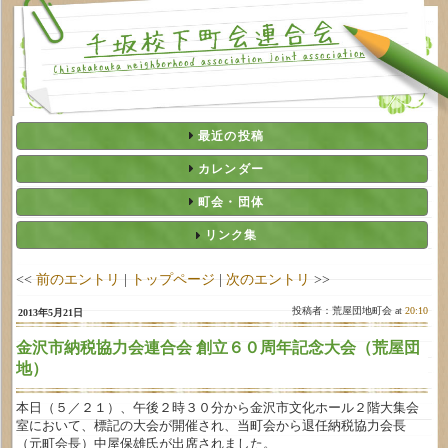
最近の投稿
カレンダー
町会・団体
リンク集
<<
前のエントリ
|
トップページ
|
次のエントリ
>>
投稿者：荒屋団地町会 at
20:10
2013年5月21日
金沢市納税協力会連合会 創立６０周年記念大会（荒屋団
地）
本日（５／２１）、午後２時３０分から金沢市文化ホール２階大集会
室において、標記の大会が開催され、当町会から退任納税協力会長
（元町会長）中屋保雄氏が出席されました。