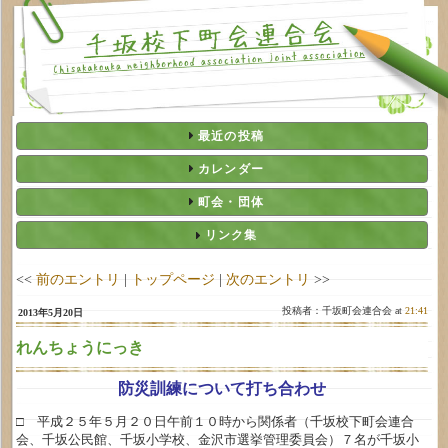
最近の投稿
カレンダー
町会・団体
リンク集
<<
前のエントリ
|
トップページ
|
次のエントリ
>>
投稿者：千坂町会連合会 at
21:41
2013年5月20日
れんちょうにっき
防災訓練について打ち合わせ
□ 平成２５年５月２０日午前１０時から関係者（千坂校下町会連合
会、千坂公民館、千坂小学校、金沢市選挙管理委員会）７名が千坂小