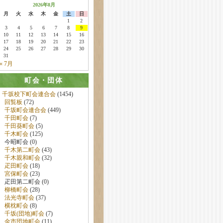
2026年8月
月
火
水
木
金
土
日
1
2
3
4
5
6
7
8
9
10
11
12
13
14
15
16
17
18
19
20
21
22
23
24
25
26
27
28
29
30
31
« 7月
町会・団体
千坂校下町会連合会
(1454)
回覧板
(72)
千坂町会連合会
(449)
千田町会
(7)
千田葵町会
(5)
千木町会
(125)
今昭町会 (0)
千木第二町会
(43)
千木親和町会
(32)
疋田町会
(18)
宮保町会
(23)
疋田第二町会 (0)
柳橋町会
(28)
法光寺町会
(37)
横枕町会
(8)
千坂(団地)町会
(7)
金市団地町会
(11)