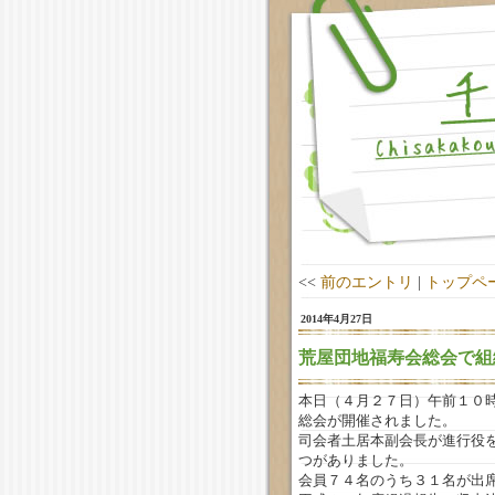
<<
前のエントリ
|
トップペ
2014年4月27日
荒屋団地福寿会総会で組
本日（４月２７日）午前１０
総会が開催されました。
司会者土居本副会長が進行役
つがありました。
会員７４名のうち３１名が出