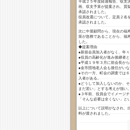
平成２５年度経過報告、収支
画、収支予算が提案され、質
承認されました。
役員改選について、定員２名
承認されました。
次に中屋顧問から、現在の福
策が急務であることから、福
した。
◆提案理由
●新規会員加入者がなく、年
●役員の高齢化が進み後継者
●平成１９年３月に前会長か
●金市団地老人会も後任がい
●その一方、町会の調査では
入者がある。
●どうして加入しないのか、
まだ若い」とする考えが強い
●３年前、役員会でイメージ
「そんな必要は全くない」と
以上について説明がなされ、
料が渡されました。