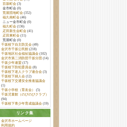
百坂町会
(3)
金市町会 (0)
荒屋団地町会
(352)
福久南町会
(46)
ニュー金市町会 (0)
福久町会
(136)
疋田新生会町会
(41)
疋田東町会
(11)
荒屋町会 (0)
千坂校下自主防災会
(49)
金沢市千坂公民館
(218)
千坂地区社会福祉協議会
(102)
金沢市第二消防団千坂分団
(14)
千坂少年連盟
(17)
千坂校下防犯委員会
(8)
千坂校下老人クラブ連合会
(3)
千坂校下婦人会
(12)
千坂校下交通安全推進協議会
(1)
千坂小学校（育友会）
(5)
千坂児童館（のびのびクラブ）
(94)
千坂校下青少年育成協議会
(19)
リンク集
金沢市ホームページ
利用規約