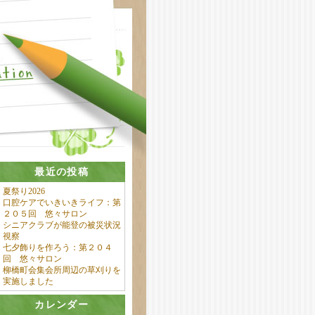
最近の投稿
夏祭り2026
口腔ケアでいきいきライフ：第
２０５回 悠々サロン
シニアクラブが能登の被災状況
視察
七夕飾りを作ろう：第２０４
回 悠々サロン
柳橋町会集会所周辺の草刈りを
実施しました
カレンダー