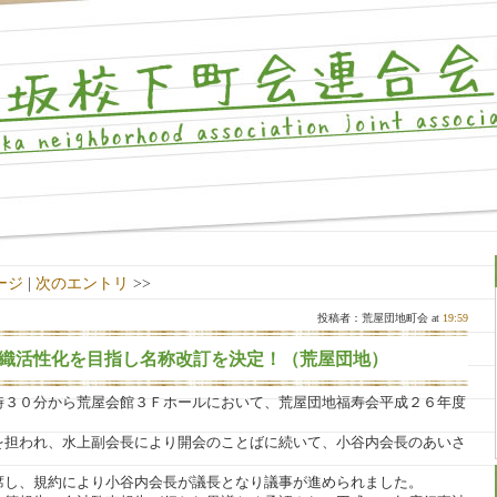
ージ
|
次のエントリ
>>
投稿者：荒屋団地町会 at
19:59
織活性化を目指し名称改訂を決定！（荒屋団地）
時３０分から荒屋会館３Ｆホールにおいて、荒屋団地福寿会平成２６年度
を担われ、水上副会長により開会のことばに続いて、小谷内会長のあいさ
席し、規約により小谷内会長が議長となり議事が進められました。