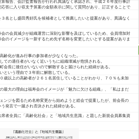
決算報告、会計監査報告が行われ異議なく承認され、平成２６年度行事計
疑応答に入り収支予算案の金額表示に関して質問があり、訂正することで
を３名とし盛田秀好氏を候補者として推薦したいと提案があり、異議なく
寿会の会員減少が組織運営に深刻な影響を及ぼしているため、会員増加対
寿会のイメージを一新するため先ず名称を変更したいとする提案がありま
々高齢化が進み行事の参加者が少なくなった。
としての適任者がいなく近いうちに組織壊滅が危惧される。
ら町会長に後任がいないので解散すると届けられた経緯がある。
ないという理由で３年前に解散している。
６０歳以上の高齢者が２６１名居住していることがわかり、７０％も未加
その最大の理由は福寿会のイメージが「魅力に欠ける組織」、「私はまだ
。
チェンジを図るため名称変更から始めようと総会で提案したが、前会長の
いう発言で一蹴され否決された経緯がある。
出席者全員に「高齢化社会」と「地域共生意識」と題した新規会員募集資