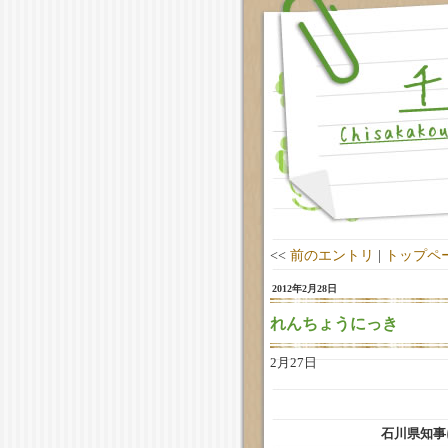
<<
前のエントリ
|
トップペ
2012年2月28日
れんちょうにっき
2月27日
石川県知事に要