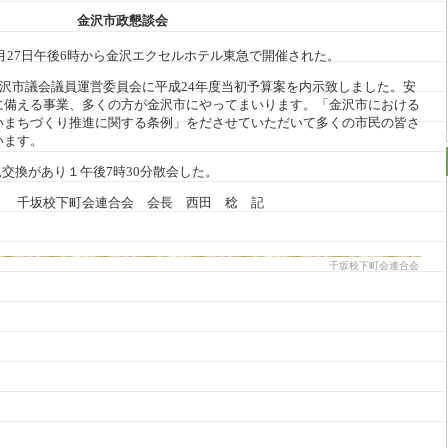
金沢市政懇談会
2月27日午後6時から金沢エクセルホテル東急で開催された。
沢市議会議員運営委員会に平成24年度当初予算案を内示致しました。安
に備える事業、多くの方が金沢市にやってまいります。「金沢市における
いまちづくり推進に関する条例」をださせていただいて多くの市民の皆さ
います。
交換があり１午後7時30分散会した。
千坂校下町会連合会 会長 西田 稔 記
千坂校下町会連合会