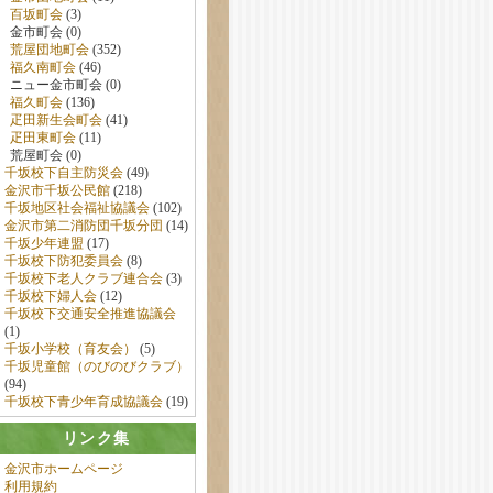
百坂町会
(3)
金市町会 (0)
荒屋団地町会
(352)
福久南町会
(46)
ニュー金市町会 (0)
福久町会
(136)
疋田新生会町会
(41)
疋田東町会
(11)
荒屋町会 (0)
千坂校下自主防災会
(49)
金沢市千坂公民館
(218)
千坂地区社会福祉協議会
(102)
金沢市第二消防団千坂分団
(14)
千坂少年連盟
(17)
千坂校下防犯委員会
(8)
千坂校下老人クラブ連合会
(3)
千坂校下婦人会
(12)
千坂校下交通安全推進協議会
(1)
千坂小学校（育友会）
(5)
千坂児童館（のびのびクラブ）
(94)
千坂校下青少年育成協議会
(19)
リンク集
金沢市ホームページ
利用規約