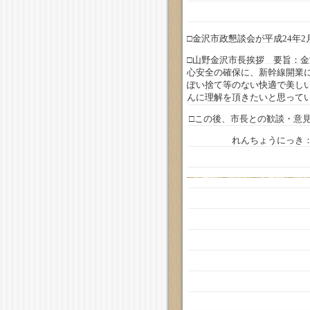
□金沢市政懇談会が平成24年
□山野金沢市長挨拶 要旨：金
心安全の確保に、新幹線開業
ぽい捨て等のない快適で美し
んに理解を頂きたいと思って
□この後、市長との歓談・意見
れんちょうにっき： 