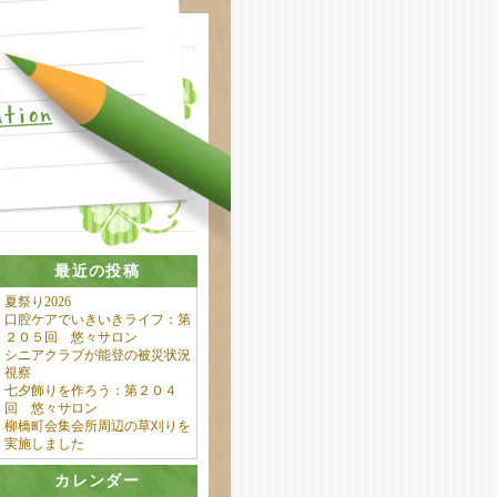
最近の投稿
夏祭り2026
口腔ケアでいきいきライフ：第
２０５回 悠々サロン
シニアクラブが能登の被災状況
視察
七夕飾りを作ろう：第２０４
回 悠々サロン
柳橋町会集会所周辺の草刈りを
実施しました
カレンダー