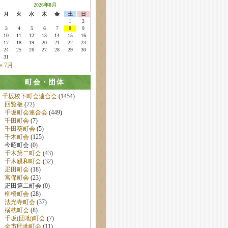
2026年8月
月
火
水
木
金
土
日
1
2
3
4
5
6
7
8
9
10
11
12
13
14
15
16
17
18
19
20
21
22
23
24
25
26
27
28
29
30
31
« 7月
町会・団体
千坂校下町会連合会
(1454)
回覧板
(72)
千坂町会連合会
(449)
千田町会
(7)
千田葵町会
(5)
千木町会
(125)
今昭町会 (0)
千木第二町会
(43)
千木親和町会
(32)
疋田町会
(18)
宮保町会
(23)
疋田第二町会 (0)
柳橋町会
(28)
法光寺町会
(37)
横枕町会
(8)
千坂(団地)町会
(7)
金市団地町会
(11)