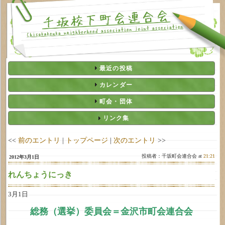
最近の投稿
カレンダー
町会・団体
リンク集
<<
前のエントリ
|
トップページ
|
次のエントリ
>>
投稿者：千坂町会連合会 at
21:21
2012年3月1日
れんちょうにっき
3月1日
総務（選挙）委員会＝金沢市町会連合会