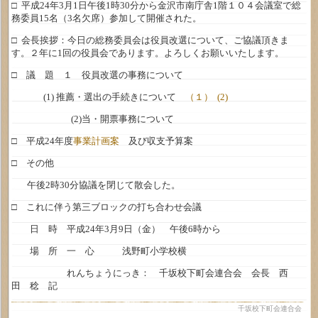
□ 平成24年3月1日午後1時30分から金沢市南庁舎1階１０４会議室で総
務委員15名（3名欠席）参加して開催された。
□ 会長挨拶：今日の総務委員会は役員改選について、ご協議頂きま
す。２年に1回の役員会であります。よろしくお願いいたします。
□ 議 題 １ 役員改選の事務について
(1) 推薦・選出の手続きについて
（１）
(2)
(2)当・開票事務について
□ 平成24年度
事業計画案
及び収支予算案
□ その他
午後2時30分協議を閉じて散会した。
□ これに伴う第三ブロックの打ち合わせ会議
日 時 平成24年3月9日（金） 午後6時から
場 所 一 心 浅野町小学校横
れんちょうにっき： 千坂校下町会連合会 会長 西
田 稔 記
千坂校下町会連合会