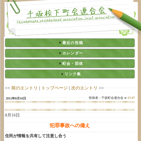
最近の投稿
カレンダー
町会・団体
リンク集
<<
前のエントリ
|
トップページ
|
次のエントリ
>>
投稿者：千坂町会連合会 at
13:47
2012年8月16日
8月16日
犯罪事故への備え
住民が情報を共有して注意し合う