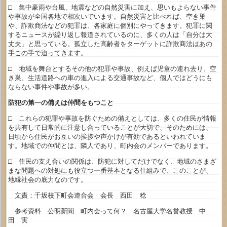
□ 集中豪雨や台風、地震などの自然災害に加え、思いもよらない事件
や事故が全国各地で相次いでいます。自然災害と比べれば、空き巣
や、詐欺商法などの犯罪は、各家庭に個別にやってきます。犯罪に関
するニュースが繰り返し報道されているのに、多くの人は「自分は大
丈夫」と思っている。孤立した高齢者をターゲットに詐欺商法はあの
手この手で迫ってきます。
□ 地域を舞台とするその他の犯罪や事故、例えば児童の連れ去り、空
き巣、生活道路への車の進入による交通事故など、個人ではどうにも
ならない事件や事故が多い。
防犯の第一の備えは仲間をもつこと
□ これらの犯罪や事故を防ぐための備えとしては、多くの住民が情報
を共有して日常的に注意し合っていることが大切で、そのためには、
日頃から住民がお互いの挨拶や声かけが有効であるといわれていま
す。地域での仲間とは、隣人であり、町内会のメンバーであります。
□ 住民の支え合いの関係は、防犯に対してだけでなく、地域のさまざ
まな問題への対処にも役立つ一番基本となる仕組みで、このことが、
地縁社会の底力なのです。
文責：千坂校下町会連合会 会長 西田 稔
参考資料 公明新聞 町内会って何？ 名古屋大学名誉教授 中
田 実