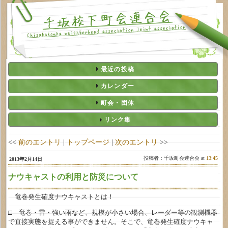
最近の投稿
カレンダー
町会・団体
リンク集
<<
前のエントリ
|
トップページ
|
次のエントリ
>>
投稿者：千坂町会連合会 at
13:45
2013年2月14日
ナウキャストの利用と防災について
竜巻発生確度ナウキャストとは！
□ 竜巻・雷・強い雨など、規模が小さい場合、レーダー等の観測機器
で直接実態を捉える事ができません。そこで、竜巻発生確度ナウキャ