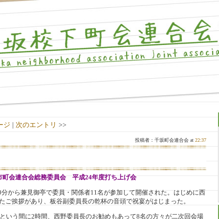
ージ
|
次のエントリ
>>
投稿者：千坂町会連合会 at
22:37
市町会連合会総務委員会 平成24年度打ち上げ会
時30分から兼見御亭で委員・関係者11名が参加して開催された。はじめに西
めたご挨拶があり、板谷副委員長の乾杯の音頭で祝宴がはじまった。
という間に2時間、西野委員長のお勧めもあって8名の方々が二次回会場