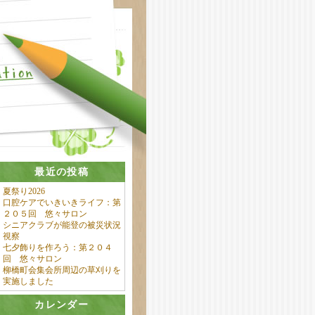
最近の投稿
夏祭り2026
口腔ケアでいきいきライフ：第
２０５回 悠々サロン
シニアクラブが能登の被災状況
視察
七夕飾りを作ろう：第２０４
回 悠々サロン
柳橋町会集会所周辺の草刈りを
実施しました
カレンダー