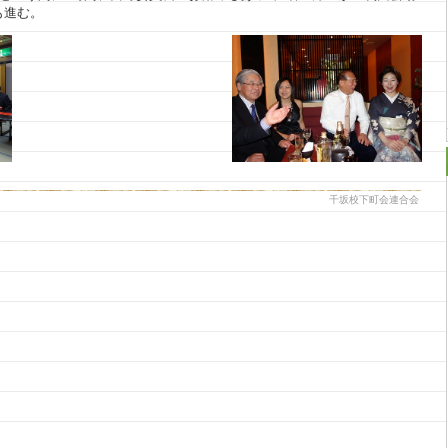
も進む。
千坂校下町会連合会