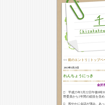
<<
前のエントリ
|
トップペ
2013年3月23日
れんちょうにっき
金沢
□ 平成25年3月22日午後6
野委員から1年間の総括を含
□ 和やかに会話が弾み、あっ