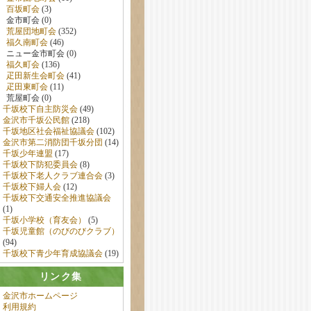
百坂町会
(3)
金市町会 (0)
荒屋団地町会
(352)
福久南町会
(46)
ニュー金市町会 (0)
福久町会
(136)
疋田新生会町会
(41)
疋田東町会
(11)
荒屋町会 (0)
千坂校下自主防災会
(49)
金沢市千坂公民館
(218)
千坂地区社会福祉協議会
(102)
金沢市第二消防団千坂分団
(14)
千坂少年連盟
(17)
千坂校下防犯委員会
(8)
千坂校下老人クラブ連合会
(3)
千坂校下婦人会
(12)
千坂校下交通安全推進協議会
(1)
千坂小学校（育友会）
(5)
千坂児童館（のびのびクラブ）
(94)
千坂校下青少年育成協議会
(19)
リンク集
金沢市ホームページ
利用規約