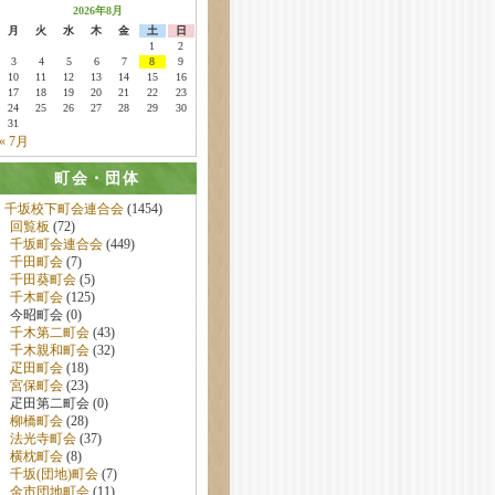
2026年8月
月
火
水
木
金
土
日
1
2
3
4
5
6
7
8
9
10
11
12
13
14
15
16
17
18
19
20
21
22
23
24
25
26
27
28
29
30
31
« 7月
町会・団体
千坂校下町会連合会
(1454)
回覧板
(72)
千坂町会連合会
(449)
千田町会
(7)
千田葵町会
(5)
千木町会
(125)
今昭町会 (0)
千木第二町会
(43)
千木親和町会
(32)
疋田町会
(18)
宮保町会
(23)
疋田第二町会 (0)
柳橋町会
(28)
法光寺町会
(37)
横枕町会
(8)
千坂(団地)町会
(7)
金市団地町会
(11)