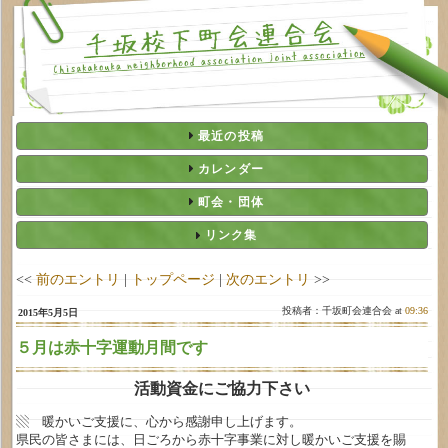
最近の投稿
カレンダー
町会・団体
リンク集
<<
前のエントリ
|
トップページ
|
次のエントリ
>>
投稿者：千坂町会連合会 at
09:36
2015年5月5日
５月は赤十字運動月間です
活動資金にご協力下さい
▧ 暖かいご支援に、心から感謝申し上げます。
県民の皆さまには、日ごろから赤十字事業に対し暖かいご支援を賜