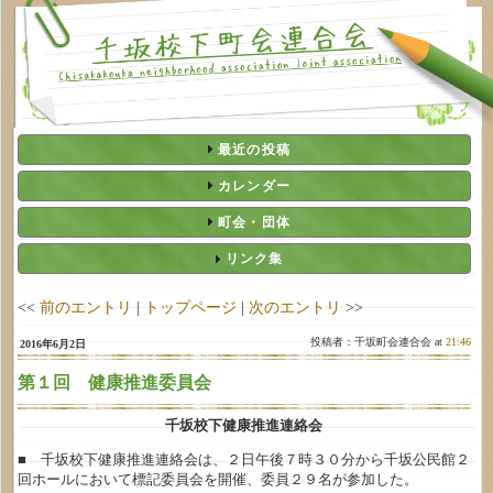
最近の投稿
カレンダー
町会・団体
リンク集
<<
前のエントリ
|
トップページ
|
次のエントリ
>>
投稿者：千坂町会連合会 at
21:46
2016年6月2日
第１回 健康推進委員会
千坂校下健康推進連絡会
■ 千坂校下健康推進連絡会は、２日午後７時３０分から千坂公民館２
回ホールにおいて標記委員会を開催、委員２９名が参加した。